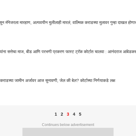
सून मॅनेजरला मारहाण, अल्पवयीन मुलीलाही मारलं; वाल्मिक कराडच्या मुलावर गुन्हा दाखल होण
त्र्यांना सत्तेचा माज, बीड आणि परभणी प्रकरण फास्ट ट्रॅक कोर्टात चालवा : आनंदराज आंबेडक
 कराडच्या जामीन अर्जावर आज सुनावणी, जेल की बेल? कोर्टाच्या निर्णयाकडे लक्ष
1
2
3
4
5
Continues below advertisement