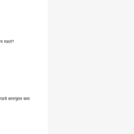
काय घडलं?
ाडचे कारागृहात काय