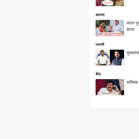
बातम्या
घरात घु
देणार
परभणी
मुख्यमं
बीड
वाल्मिक