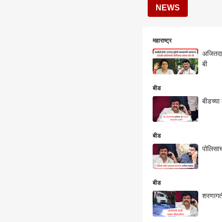
NEWS
महाराष्ट्र
अजितदाद
बी
बीड
बीडच्या
बीड
पोलिसाच
बीड
शरणागती