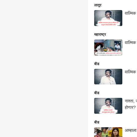
लातूर
वाल्मिक
महाराष्ट्र
वाल्मिक
बीड
वाल्मिक
बीड
नाश्ता,
होणार?
बीड
आम्हाला 