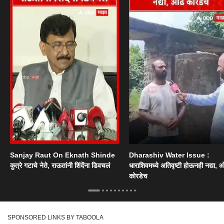
Sanjay Raut On Eknath Shinde
Dharashiv Water Issue :
कुत्रे गटाचे नेते, राऊतांनी शिंदेंना डिवचलं
धाराशिवमध्ये अतिवृष्टी होऊनही नद्या, ओ
कोरडेच
SPONSORED LINKS BY TABOOLA