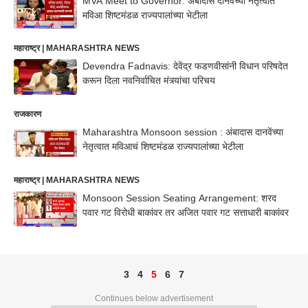
MVA Meet to Governor: अंबादास दानवेंच्या नेतृत्वात
मविआ शिष्टमंडळ राज्यपालांच्या भेटीला
महाराष्ट्र | MAHARASHTRA NEWS
Devendra Fadnavis: देवेंद्र फडणवीसांनी विधान परिषदेत
करून दिला नवनिर्वाचित मंत्र्यांचा परिचय
राजकारण
Maharashtra Monsoon session : अंबादास दानवेंच्या
नेतृत्वात मविआचं शिष्टमंडळ राज्यपालांच्या भेटीला
महाराष्ट्र | MAHARASHTRA NEWS
Monsoon Session Seating Arrangement: शरद
पवार गट विरोधी बाकांवर तर अजित पवार गट सत्ताधारी बाकांवर
3
4
5
6
7
Continues below advertisement