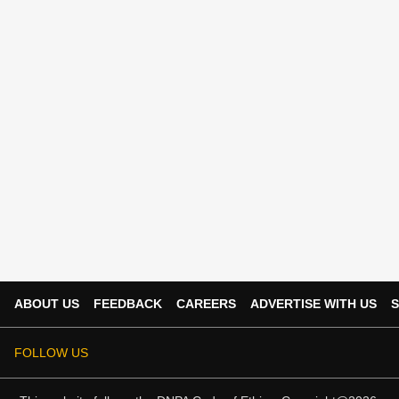
ABOUT US
FEEDBACK
CAREERS
ADVERTISE WITH US
S
FOLLOW US