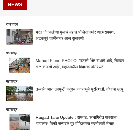
NEWS
राजकारण
भरत गोगावलेंच्या मुलाचं महाड पोलिसांसमोर आत्मसमर्पण,
अटकपूर्व जामीनावर आज सुनावणी
महाराष्ट्र
Mahad Flood PHOTO: 'पडकी भिंत बांधतो आहे, चिखल
गाळ काढतो आहे', महाडमधील विदारक परिस्थिती
महाराष्ट्र
तळकोकणात ढगफुटी सदृश्य पावसामुळे पूरस्थिती, दोघांचा मृत्यू
महाराष्ट्र
Raigad Talai Update : रायगड, रत्नागिरीत पावसाचा
हाहाकार! तिन्ही सैन्यदले पूर पीडितांच्या मदतीसाठी तैनात