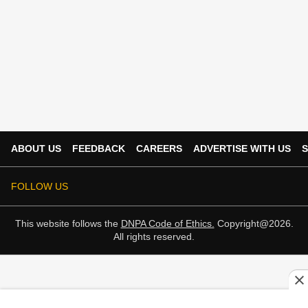
ABOUT US
FEEDBACK
CAREERS
ADVERTISE WITH US
S
FOLLOW US
This website follows the
DNPA Code of Ethics.
Copyright@2026.
All rights reserved.