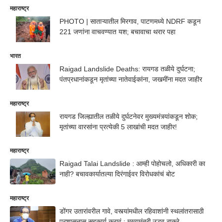
महाराष्ट्र
PHOTO | साताऱ्यातील मिरगाव, पाटणमध्ये NDRF कडून
221 जणांना वाचवण्यात यश; बचावाचा थरार पहा
भारत
Raigad Landslide Deaths: रायगड तळीये दुर्घटना;
पंतप्रधानांकडून मृतांच्या नातेवाईकांना, जखमींना मदत जाहीर
महाराष्ट्र
रायगड जिल्ह्यातील तळीये दुर्घटनेवर मुख्यमंत्र्यांकडून शोक;
मृतांच्या वारसांना प्रत्येकी 5 लाखांची मदत जाहीर!
महाराष्ट्र
Raigad Talai Landslide : आम्ही पोहोचलो, अधिकारी का
नाही? बचावकार्यातल्या दिरंगाईवर विरोधकांचं बोट
महाराष्ट्र
डोंगर उतारांवरील गावे, वस्त्यांमधील रहिवाशांनी स्थलांतरासाठी
प्रशासनास सहकार्य करावं : मुख्यमंत्री उद्धव ठाकरे