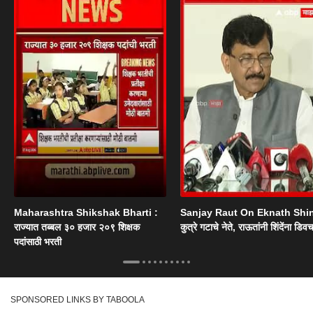
Maharashtra Shikshak Bharti :
Sanjay Raut On Eknath Shi
राज्यात तब्बल ३० हजार २०९ शिक्षक
कुत्रे गटाचे नेते, राऊतांनी शिंदेंना डिव
पदांसाठी भरती
SPONSORED LINKS BY TABOOLA