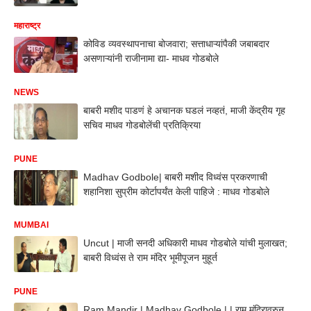
महाराष्ट्र
कोविड व्यवस्थापनाचा बोजवारा; सत्ताधाऱ्यांपैकी जबाबदार
असणाऱ्यांनी राजीनामा द्या- माधव गोडबोले
NEWS
बाबरी मशीद पाडणं हे अचानक घडलं नव्हतं, माजी केंद्रीय गृह
सचिव माधव गोडबोलेंची प्रतिक्रिया
PUNE
Madhav Godbole| बाबरी मशीद विध्वंस प्रकरणाची
शहानिशा सुप्रीम कोर्टापर्यंत केली पाहिजे : माधव गोडबोले
MUMBAI
Uncut | माजी सनदी अधिकारी माधव गोडबोले यांची मुलाखत;
बाबरी विध्वंस ते राम मंदिर भूमीपूजन मुहूर्त
PUNE
Ram Mandir | Madhav Godbole | | राम मंदिरावरुन