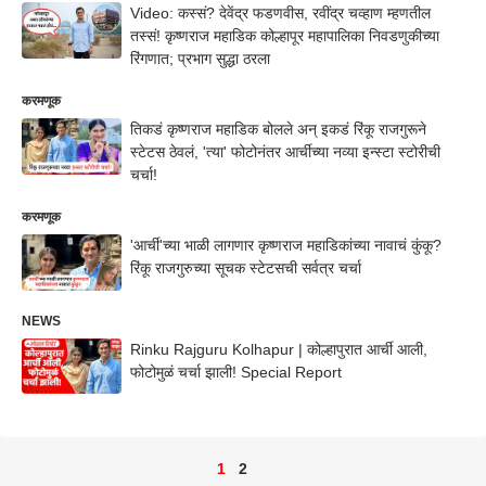
Video: कस्सं? देवेंद्र फडणवीस, रवींद्र चव्हाण म्हणतील
तस्सं! कृष्णराज महाडिक कोल्हापूर महापालिका निवडणुकीच्या
रिंगणात; प्रभाग सुद्धा ठरला
करमणूक
तिकडं कृष्णराज महाडिक बोलले अन् इकडं रिंकू राजगुरूने
स्टेटस ठेवलं, 'त्या' फोटोनंतर आर्चीच्या नव्या इन्स्टा स्टोरीची
चर्चा!
करमणूक
'आर्ची'च्या भाळी लागणार कृष्णराज महाडिकांच्या नावाचं कुंकू?
रिंकू राजगुरुच्या सूचक स्टेटसची सर्वत्र चर्चा
NEWS
Rinku Rajguru Kolhapur | कोल्हापुरात आर्ची आली,
फोटोमुळं चर्चा झाली! Special Report
1
2