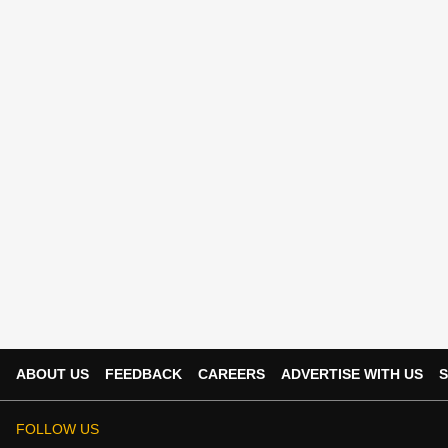
ABOUT US
FEEDBACK
CAREERS
ADVERTISE WITH US
S
FOLLOW US