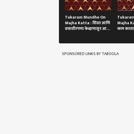
Tukaram Mundhe On
Tukara
Majha Katta : शिस्त आणि
Majha Ka
वक्तशीरपणा केव्हापासून आणि
काम करतान
कसा?
झाला!
SPONSORED LINKS BY TABOOLA