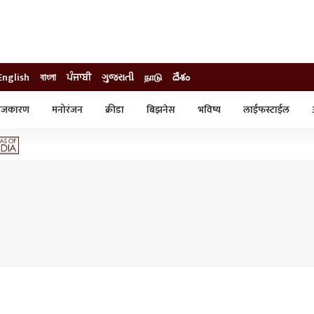
English
বাংলা
ਪੰਜਾਬੀ
ગુજરાતી
நாடு
దేశం
ाजकारण
मनोरंजन
क्रीडा
बिझनेस
भविष्य
लाईफस्टाईल
स्टाईल
क्राईम
व्यापार-उद्योग
ट्रेडिंग
ऑटो