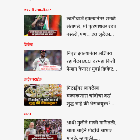
छत्रपती संभाजीनगर
लाठीचार्ज झाल्यानंतर सगळे
संतापले, मी फुटपाथवर रडत
बसलो, पण...; 20 जुलैला
नेमकं काय झालं? अभिजीत
क्रिकेट
दिपकेंची पुढची भूमिका
निवृत्त झाल्यानंतर अजिंक्य
काय?
रहाणेला BCCI दरमहा किती
पेन्शन देणार? मुंबई क्रिकेट
असोसिएशन किती पैसे
लाईफस्टाईल
देणार?
मिठाईवर लावलेला
चकाकणारा चांदीचा वर्ख
शुद्ध आहे की भेसळयुक्त?
जाणून घ्या ओळखण्याची
भारत
सोपी पद्धत
आधी मुलीने माफी मागितली,
आता आईने मोदींचे आभार
मुलीने माफी मागितली,
मानले, म्हणाली...
 आईने मोदींचे आभार