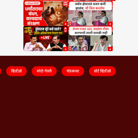
व्हिडीओ
फोटो गॅलरी
पॉडकास्ट
शॉर्ट व्हिडीओ