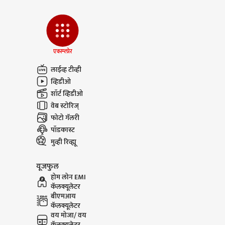
एक्स्प्लोर
लाईव्ह टीव्ही
व्हिडीओ
शॉर्ट व्हिडीओ
वेब स्टोरिज्
फोटो गॅलरी
पॉडकास्ट
मुव्ही रिव्ह्यू
यूजफुल
होम लोन EMI
कॅलक्यूलेटर
बीएमआय
कॅलक्यूलेटर
वय मोजा/ वय
कॅलक्यूलेटर