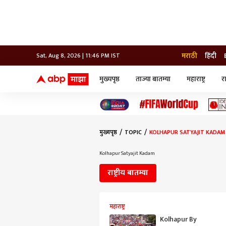
मराठी
हिंदी
Sat, Aug 8, 2026 | 11:46 PM IST
मुख्यपृष्ठ
ताज्या बातम्या
महाराष्ट्र
र
बातम्या
जॅाब माझा
लाईफ
भारत
महाराष्ट्र
टेक-गॅजेट
मुंबई
ऑटो
टेलिव्हिजन
विश्व
विश्व
मुख्यपृष्ठ
TOPIC
KOLHAPUR SATYAJIT KADAM
कोल्हापूर
पुणे
Kolhapur Satyajit Kadam
नवी मुंबई
अमरावती
राष्ट्रीय बातम्या
अहमदनगर
अकोला
महाराष्ट्र
Kolhapur By