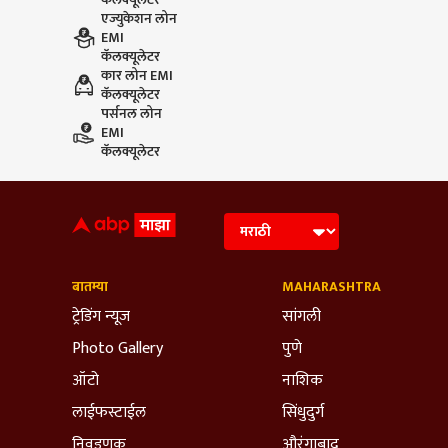
एज्युकेशन लोन
EMI
कॅलक्यूलेटर
कार लोन EMI
कॅलक्यूलेटर
पर्सनल लोन
EMI
कॅलक्यूलेटर
बातम्या
MAHARASHTRA
ट्रेडिंग न्यूज
सांगली
Photo Gallery
पुणे
ऑटो
नाशिक
लाईफस्टाईल
सिंधुदुर्ग
निवडणूक
औरंगाबाद