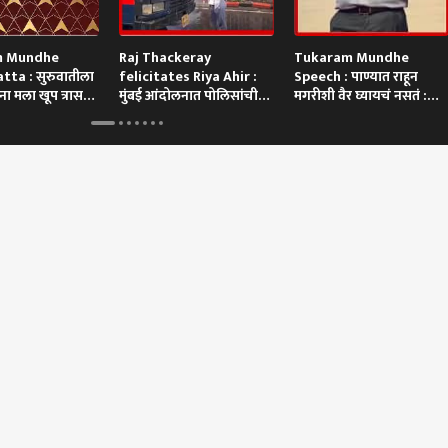
m Mundhe
Raj Thackeray
Tukaram Mundhe
tta : सुरुवातीला
felicitates Riya Ahir :
Speech : पाण्यात राहून
ा मला खूप त्रास
मुंबई आंदोलनात पोलिसांची
मगरीशी वैर घ्यायचं नसतं :
गाडी अडवणाऱ्या रिया अहिरचा
तुकाराम मुंढे
थेट सन्मान