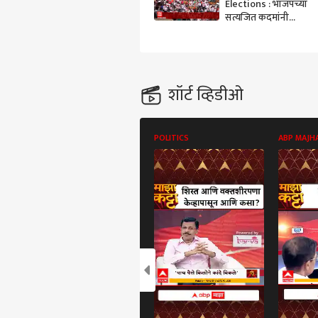
Elections : भाजपच्या
सत्यजित कदमांनी
दाखल केला उमेदवारी
अर्ज, भाजपचं जोरदार
शक्ती प्रदर्शन
शॉर्ट व्हिडीओ
POLITICS
ABP MAJH