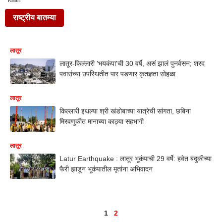
Killari
राष्ट्रीय बातम्या
लातूर
लातूर-किल्लारी 'भयकंपा'ची 30 वर्षे, असं झालं पुनर्वसन; शरद
पवारांच्या उपस्थितीत पार पडणार कृतज्ञता सोहळा
लातूर
किल्लारी इथल्या श्री खंडोबाच्या यात्रेची सांगता, छबिना
मिरवणुकीत मानाच्या काठ्या सहभागी
लातूर
Latur Earthquake : लातूर भूकंपाची 29 वर्षे: हवेत बंदुकीच्या
फैरी झाडून भूकंपातील मृतांना अभिवादन
1
2