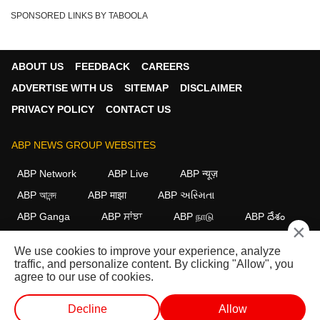
SPONSORED LINKS BY TABOOLA
ABOUT US
FEEDBACK
CAREERS
ADVERTISE WITH US
SITEMAP
DISCLAIMER
PRIVACY POLICY
CONTACT US
ABP NEWS GROUP WEBSITES
ABP Network
ABP Live
ABP न्यूज़
ABP আনন্দ
ABP माझा
ABP અસ્મિતા
ABP Ganga
ABP ਸਾਂਝਾ
ABP நாடு
ABP దేశం
×
FOLLOW US
We use cookies to improve your experience, analyze
traffic, and personalize content. By clicking "Allow", you
agree to our use of cookies.
This website follows the
DNPA Code of Ethics.
Copyright@2026.
Decline
Allow
All rights reserved.