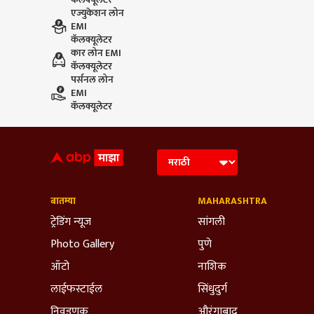
एज्युकेशन लोन
EMI
कॅलक्यूलेटर
कार लोन EMI
कॅलक्यूलेटर
पर्सनल लोन
EMI
कॅलक्यूलेटर
बातम्या
MAHARASHTRA
ट्रेडिंग न्यूज
सांगली
Photo Gallery
पुणे
ऑटो
नाशिक
लाईफस्टाईल
सिंधुदुर्ग
निवडणूक
औरंगाबाद