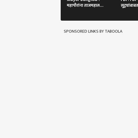
महापौरांना ताजमहाल
सुट्ट्यांबाबत
बांधायचा आहे? आदित्य
म्हणाले...
ठाकरेंची टीका
SPONSORED LINKS BY TABOOLA
पर्सनल
टॉप
हॅलो गेस्ट
महाराष्ट
आमच्यासोबत जाहिरात करा
प्रायव्हसी पॉलिसी
संपर्क साधा
करिअर
म्हाड
फीडबॅक
प्रकल