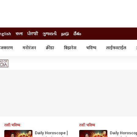
nglish
বাংলা
ਪੰਜਾਬੀ
ગુજરાતી
நாடு
దేశం
ाजकारण
मनोरंजन
क्रीडा
बिझनेस
भविष्य
लाईफस्टाईल
स्टाईल
क्राईम
व्यापार-उद्योग
ट्रेडिंग
ऑटो
राशी भविष्य
राशी भविष्य
Daily Horoscope |
Daily Horoscop