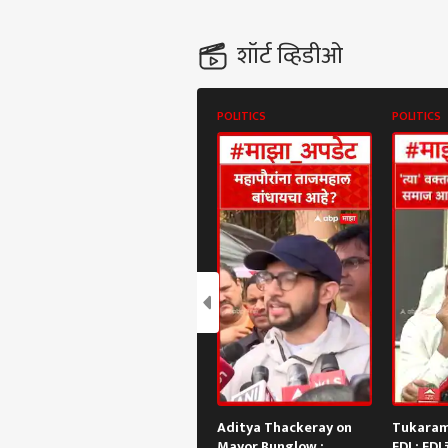
शॉर्ट व्हिडीओ
POLITICS
POLITICS
Aditya Thackeray on
Tukaram
Mayor Bunglow :
FDI : FDI च