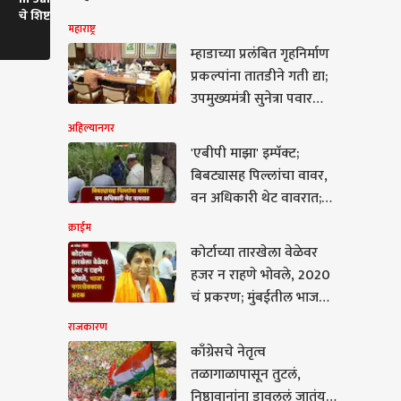
चे शिष्टमंडळ संभाजीनगरमध्ये
पवारांचा गुंगी गुडिया म्हणून
मुंढेंच्या विधान
महाराष्ट्र
दाखल | ABP Majha
उल्लेख, धनंजय मुंडे म्हणतात
फोडणी
म्हाडाच्या प्रलंबित गृहनिर्माण
प्रकल्पांना तातडीने गती द्या;
उपमुख्यमंत्री सुनेत्रा पवार
यांचे निर्देश
अहिल्यानगर
'एबीपी माझा' इम्पॅक्ट;
बिबट्यासह पिल्लांचा वावर,
वन अधिकारी थेट वावरात;
बिबटे जेरबंद करण्यासाठी
क्राईम
पिंजरे तैनात
कोर्टाच्या तारखेला वेळेवर
कारण
हजर न राहणे भोवले, 2020
चं प्रकरण; मुंबईतील भाजप
नगरसेवकास अटक
राजकारण
काँग्रेसचे नेतृत्व
तळागाळापासून तुटलं,
रेसचे नेतृत्व
निष्ठावानांना डावललं जातंय,
ाळापासून तुटलं,