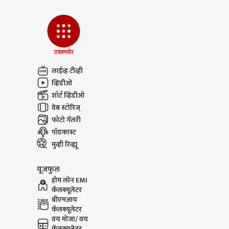
एक्स्प्लोर
लाईव्ह टीव्ही
व्हिडीओ
शॉर्ट व्हिडीओ
वेब स्टोरिज्
फोटो गॅलरी
पॉडकास्ट
मुव्ही रिव्ह्यू
यूजफुल
होम लोन EMI
कॅलक्यूलेटर
बीएमआय
कॅलक्यूलेटर
वय मोजा/ वय
कॅलक्यूलेटर