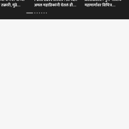
 तक्रारी, मुंढे
अमल महाडिकांनी घेतलं डी
महामार्गावर विचित्र
वाय पाटील यांचे अंत्यदर्शन
अपघात,ट्रकखाली दबली का
 कॉर्नर
 आर्टिकल
टॉप रील्स
्र
अहिल्यानगर
क्राईम
राज
ाच्या प्रलंबित गृहनिर्माण
'एबीपी माझा' इम्पॅक्ट;
कोर्टाच्या तारखेला वेळेवर
काँग्
्पांना तातडीने गती द्या;
बिबट्यासह पिल्लांचा वावर,
हजर न राहणे भोवले, 2020 चं
तळाग