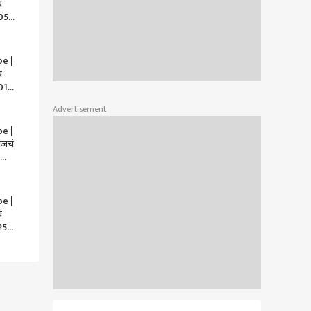
ं
 05
| दिवस
jha
e |
ं
01
| दिवस
Advertisement
झा
e |
आजचं
दिवस
jha
e |
ं
25
दिवस
झा