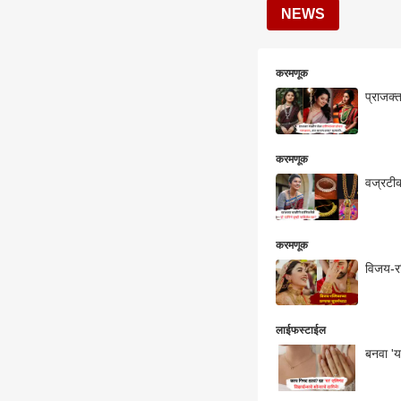
NEWS
करमणूक
प्राजक्त
करमणूक
वज्रटीक
करमणूक
विजय-रश
लाईफस्टाईल
बनवा 'य