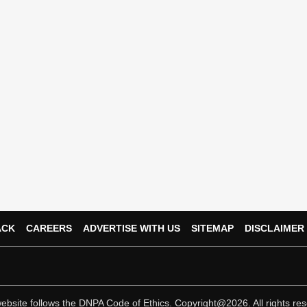
ACK
CAREERS
ADVERTISE WITH US
SITEMAP
DISCLAIMER
ebsite follows the
DNPA Code of Ethics.
Copyright@2026. All rights res