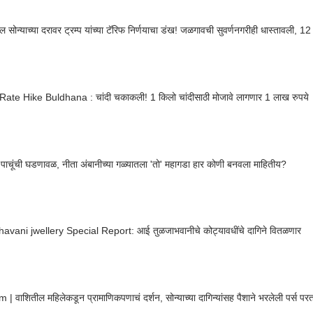
भारतातील सोन्याच्या दरावर ट्रम्प यांच्या टॅरिफ निर्णयाचा डंख! जळगावची सु
 Rate Hike Buldhana : चांदी चकाकली! 1 किलो चांदीसाठी मोजावे लागणार 1 लाख रुपये
 पाचूंची घडणावळ, नीता अंबानीच्या गळ्यातला 'तो' महागडा हार कोणी बनवला माहितीय?
havani jwellery Special Report: आई तुळजाभवानीचे कोट्यावधींचे दागिने वितळणार
| वाशितील महिलेकडून प्रामाणिकपणाचं दर्शन, सोन्याच्या दागिन्यांसह पैशाने भरलेली पर्स पर