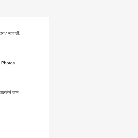
 काय? म्हणाली..
का? Photos
 चाललेलं काम