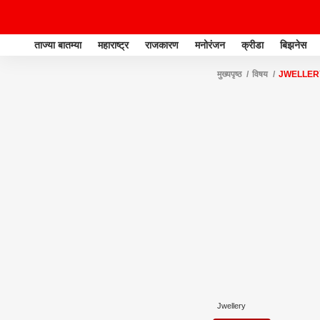
ताज्या बातम्या
महाराष्ट्र
राजकारण
मनोरंजन
क्रीडा
बिझनेस
मुख्यपृष्ठ
विषय
JWELLER
Jwellery