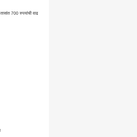
वर्णनगरीही धास्तावली, 12 तासांत 700 रुपयांची वाढ
त