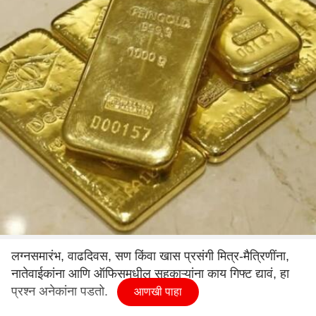
लग्नसमारंभ, वाढदिवस, सण किंवा खास प्रसंगी मित्र-मैत्रिणींना,
नातेवाईकांना आणि ऑफिसमधील सहकाऱ्यांना काय गिफ्ट द्यावं, हा
प्रश्न अनेकांना पडतो.
आणखी पाहा