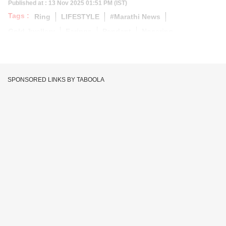
Published at : 13 Nov 2025 01:51 PM (IST)
Tags :
Ring
LIFESTYLE
#Marathi News
Gold Jwellery
Earings
Pendant
Nosering
SPONSORED LINKS BY TABOOLA