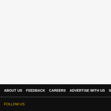
ABOUT US
FEEDBACK
CAREERS
ADVERTISE WITH US
S
FOLLOW US