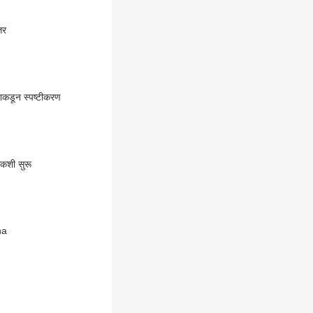
तर
याकडून स्पष्टीकरण
ौकशी सुरू
ha