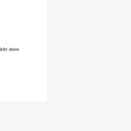
िरीट सोमय्या
i