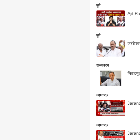
पुणे
Ajit Pa
पुणे
जरंडेश्
राजकारण
निवडणूक
महाराष्ट्र
Jarand
महाराष्ट्र
Jarand