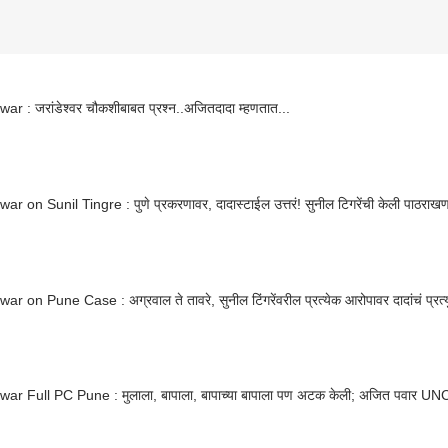
war : जरांडेश्वर चौकशीबाबत प्रश्न..अजितदादा म्हणतात...
Ajit Pawar on Sunil Tingre : पुणे प्रकरणावर, दादास्टाईल उत्तरं! सुनील टिगरेंची केली पाठरा
war on Pune Case : अग्रवाल ते तावरे, सुनील टिंगरेंवरील प्रत्येक आरोपावर दादांचं प्रत्यु
awar Full PC Pune : मुलाला, बापाला, बापाच्या बापाला पण अटक केली; अजित पवार U