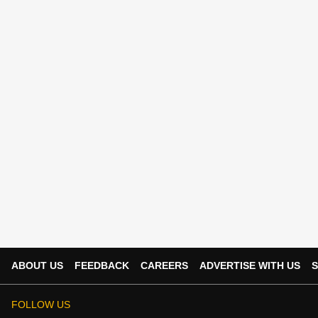
ABOUT US
FEEDBACK
CAREERS
ADVERTISE WITH US
S
FOLLOW US