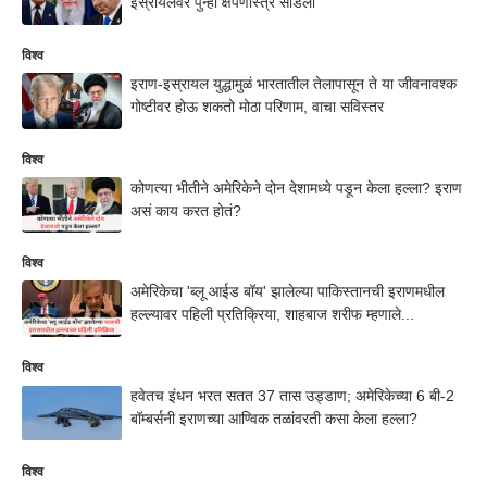
इस्रायलवर पुन्हा क्षेपणास्त्रं सोडली
विश्व
इराण-इस्रायल युद्धामुळं भारतातील तेलापासून ते या जीवनावश्क
गोष्टीवर होऊ शकतो मोठा परिणाम, वाचा सविस्तर
विश्व
कोणत्या भीतीने अमेरिकेने दोन देशामध्ये पडून केला हल्ला? इराण
असं काय करत होतं?
विश्व
अमेरिकेचा 'ब्लू आईड बॉय' झालेल्या पाकिस्तानची इराणमधील
हल्ल्यावर पहिली प्रतिक्रिया, शाहबाज शरीफ म्हणाले...
विश्व
हवेतच इंधन भरत सतत 37 तास उड्डाण; अमेरिकेच्या 6 बी-2
बॉम्बर्सनी इराणच्या आण्विक तळांवरती कसा केला हल्ला?
विश्व