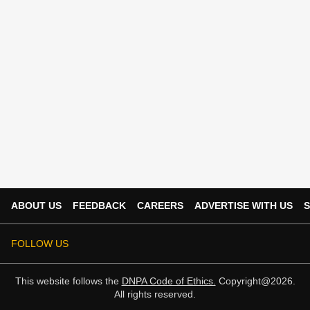
ABOUT US
FEEDBACK
CAREERS
ADVERTISE WITH US
S
FOLLOW US
This website follows the
DNPA Code of Ethics.
Copyright@2026.
All rights reserved.