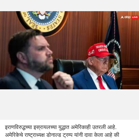
इराणविरुद्धच्या इस्रायलच्या युद्धात अमेरिकाही उतरली आहे.
अमेरिकेचे राष्ट्राध्यक्ष डोनाल्ड ट्रम्प यांनी दावा केला आहे की