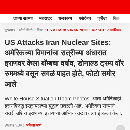
ताज्या बातम्या
महाराष्ट्र
राजकारण
मनोरंजन
क्रीडा
बिझनेस
मुख्यपृष्ठ
फोटो गॅलरी
विश्व
US ATTACKS IRAN NUCLEAR SITES: अमेरिकच्या
विमानांचा रात्रीच्या अंधारात इराणवर केला बॉम्बचा वर्षाव, डोनाल्ड ट्रम्प वॉर रुममध्ये बसून सगळं पाहत
US Attacks Iran Nuclear Sites:
होते, फोटो समोर आले
अमेरिकच्या विमानांचा रात्रीच्या अंधारात
इराणवर केला बॉम्बचा वर्षाव, डोनाल्ड ट्रम्प वॉर
रुममध्ये बसून सगळं पाहत होते, फोटो समोर
आले
White House Situation Room Photos: आता अमेरिकाही
इराणविरुद्ध इस्रायलच्या युद्धात उतरली आहे. अमेरिकन सैन्याने
रात्री उशिरा इराणच्या इराणच्या आण्विक तळांवर हवाई हल्ला केला.
Written By :
अंकिता खाणे