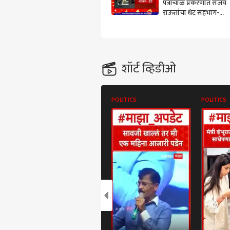
पत्राचाळ प्रकरणात संजय
राऊतांचा थेट सहभाग-
ईडी
शॉर्ट व्हिडीओ
POLITICS
POLITICS