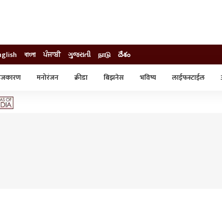
nglish
বাংলা
ਪੰਜਾਬੀ
ગુજરાતી
நாடு
దేశం
ाजकारण
मनोरंजन
क्रीडा
बिझनेस
भविष्य
लाईफस्टाईल
स्टाईल
क्राईम
व्यापार-उद्योग
ट्रेडिंग
ऑटो