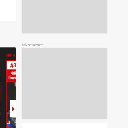
Advertisement
ABP MAJHA BATMYA
POLITICS
POLITICS