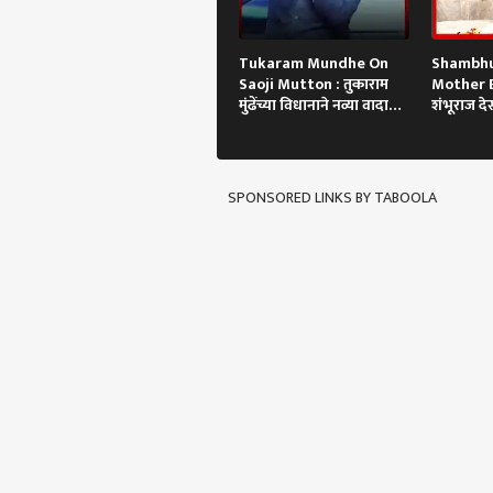
Tukaram Mundhe On
Shambhu
Saoji Mutton : तुकाराम
Mother Bi
मुंढेंच्या विधानाने नव्या वादाला
शंभूराज देस
फोडणी
साधेपणाने
SPONSORED LINKS BY TABOOLA