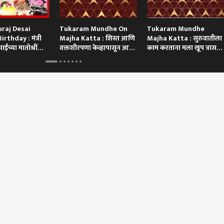
raj Desai
Tukaram Mundhe On
Tukaram Mundhe
rthday : मंत्री
Majha Katta : शिस्त आणि
Majha Katta : सुरुवातीला
ाईंच्या मातोश्रींचा
वक्तशीरपणा केव्हापासून आणि
काम करताना मला खूप त्रास
 वाढदिवस साजरा
कसा?
झाला!