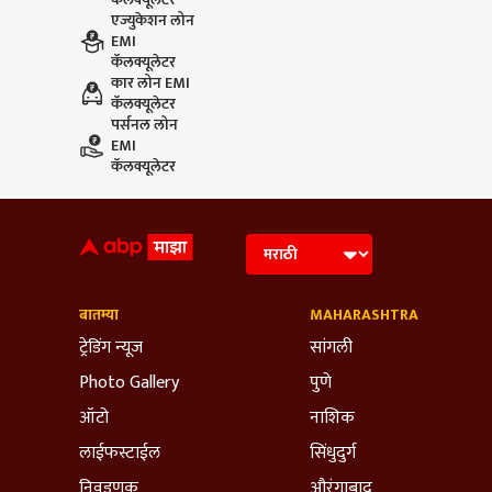
एज्युकेशन लोन
EMI
कॅलक्यूलेटर
कार लोन EMI
कॅलक्यूलेटर
पर्सनल लोन
EMI
कॅलक्यूलेटर
बातम्या
MAHARASHTRA
ट्रेडिंग न्यूज
सांगली
Photo Gallery
पुणे
ऑटो
नाशिक
लाईफस्टाईल
सिंधुदुर्ग
निवडणूक
औरंगाबाद