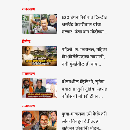
राजकारण
E20 इंधनाविरोधात दिल्लीत
अरविंद केजरीवाल यांचा
एल्गार, पंतप्रधान मोदींच्या
निवासस्थानाकडे आपचा
क्रिकेट
मोर्चा; अमेरिकेच्या
पहिली IPL फायनल, महिला
दबावाखाली देशावर निर्णय
विश्वविजेतेपदाला गवसणी,
थोपवल्याचा आरोप
नवी मुंबईतील डी वाय
पाटील क्रिकेट स्टेडियमच्या
राजकारण
निर्मितीची कहाणी!
बीडमधील व्हिडिओ, सुनेत्रा
कारण
पवारांना 'गुंगी गुडिया' म्हणत
काँग्रेसची बोचरी टीका;
राष्ट्रवादीचा पलटवार,
राजकारण
एकनाथ शिंदेंनीही सुनावलं
कुत्रा-मांजराला उभे केले तरी
लोक निवडून देतील, हा
रा-मांजराला उभे केले तरी
अहंकार लोकांनी मोडून
निवडून देतील, हा