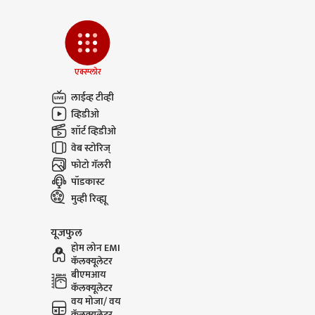
एक्स्प्लोर
लाईव्ह टीव्ही
व्हिडीओ
शॉर्ट व्हिडीओ
वेब स्टोरिज्
फोटो गॅलरी
पॉडकास्ट
मुव्ही रिव्ह्यू
यूजफुल
होम लोन EMI
कॅलक्यूलेटर
बीएमआय
कॅलक्यूलेटर
वय मोजा/ वय
कॅलक्यूलेटर