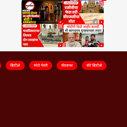
व्हिडीओ
फोटो गॅलरी
पॉडकास्ट
शॉर्ट व्हिडीओ