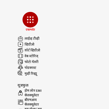
एक्स्प्लोर
लाईव्ह टीव्ही
व्हिडीओ
शॉर्ट व्हिडीओ
वेब स्टोरिज्
फोटो गॅलरी
पॉडकास्ट
मुव्ही रिव्ह्यू
यूजफुल
होम लोन EMI
कॅलक्यूलेटर
बीएमआय
कॅलक्यूलेटर