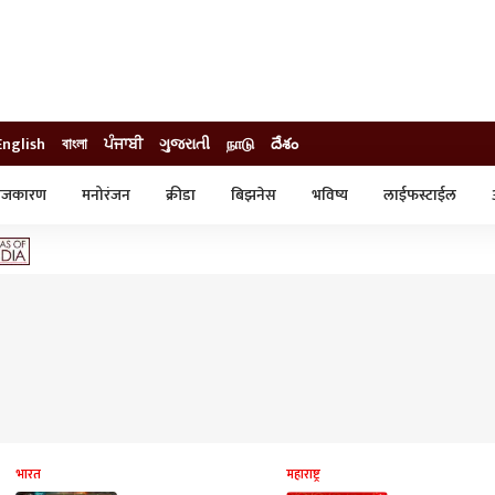
English
বাংলা
ਪੰਜਾਬੀ
ગુજરાતી
நாடு
దేశం
ाजकारण
मनोरंजन
क्रीडा
बिझनेस
भविष्य
लाईफस्टाईल
स्टाईल
क्राईम
व्यापार-उद्योग
ट्रेडिंग
ऑटो
भारत
महाराष्ट्र