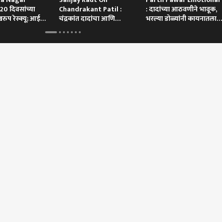
20 दिवसांच्या
Chandrakant Patil :
: दादांच्या आठवणीने भावूक,
रुप रेस्क्यू; आई
चंद्रकांत दादांचा आणि
भरल्या डोळ्यांनी कायनातला
दगडाचा खूप संबंध
मिठी
 कॉर्नर
 आर्टिकल
टॉप रील्स
राजकारण
राजकारण
राज
मॅरेज केलं, लेकींना
इकडे PM मोदी म्हणाले मी
शिवी देणे गुन्हा नाही, मोदींना
दिल्