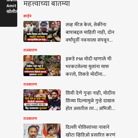
महत्त्वाच्या बातम्या
Amit Shah : अमित शाह बंद
Shah : शाहांचे हात
Dara : पार्थ 
खोलीत राहू नका, तुम्हाला
विद्यार्थ्यांच्या रक्ताने माखलेले
दारा यांचा साख
क्राईम
खेचून बाहेर काढू
लूकने वेधलं लक्
लव्ह मॅरेज केलं, लेकींना
बापाबद्दल माहिती नाही, दोन
वर्षांपूर्वी नवऱ्याला संपवून
जमिनीत गाडलं; ऑस्ट्रेलियात
राजकारण
गेल्याचं नातेवाईकांना
इकडे PM मोदी म्हणाले मी
सांगितलं, दिरानं विचारलेल्या
भरकटलेल्या मुलांना माफ
प्रश्नात फसली अन्...
करतो, तिकडे मोदींना
अद्वातद्वा बोलणाऱ्या
राजकारण
विद्यार्थिनीचा माफीनाम्याचा
शिवी देणे गुन्हा नाही, मोदींना
कारण
व्हिडिओ व्हायरल, दबावाचा
शिव्या दिल्यामुळे गुन्हे दाखल
आरोप
होत असतील तर...; अभिजीत
दिपकेंनी भाजपच्या बड्या
राजकारण
मंत्र्यांची नावं घेत केंद्र
दिल्ली पोलिसांच्या नावाने
सरकारला सुनावलं
ली पोलिसांच्या नावाने
खोटा व्हिडिओ प्रसारित करणं