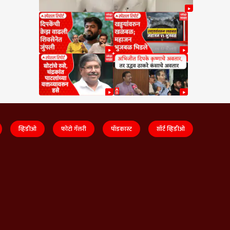
व्हिडीओ
फोटो गॅलरी
पॉडकास्ट
शॉर्ट व्हिडीओ