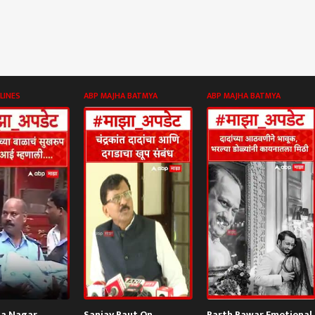
LINES
ABP MAJHA BATMYA
ABP MAJHA BATMYA
ta Nagar
Sanjay Raut On
Parth Pawar Emotional