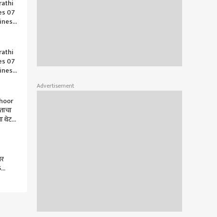
rathi
es 07
ines
rathi
es 07
ines
Advertisement
hoor
रताचा
 थेट
घुसवले
वर
5
ीसीजन