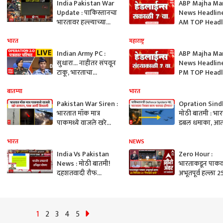
India Pakistan War
ABP Majha Ma
Update : पाकिस्तानचा
News Headlin
भारतावर हल्ल्याच्या
AM TOP Headl
प्रयत्न भारतीय सैन्याने
09 May 2025
कसा हाणून पाडला?
भारत
महाराष्ट्र
Indian Army PC :
ABP Majha Ma
सुधारा... नाहीतर संपवून
News Headlin
टाकू, भारताचा
PM TOP Headl
पाकिस्तानला निर्वाणीचा
08 May 2025
इशारा
बातम्या
भारत
Pakistan War Siren :
Opration Sind
भारतात मॉक मात्र
मोठी बातमी : भा
पाकमध्ये वाजले खरे
डबल धमाका, आता
सायरन, पाक आर्मी
लाहोरमध्ये ड्रोन 
बिथरली ABP MAJHA
भारत
NEWS
India Vs Pakistan
Zero Hour :
News : मोठी बातमी!
भारताकडून पाक
दहशतवादी रौफ
अभूतपूर्व हल्ला 2
असगरचा खात्मा,
मिनिटांत 24 'प्र
ऑपरेशन सिंदूरचं सर्वात
मिसाईल हल्ले'
मोठं यश!
1
2
3
4
5