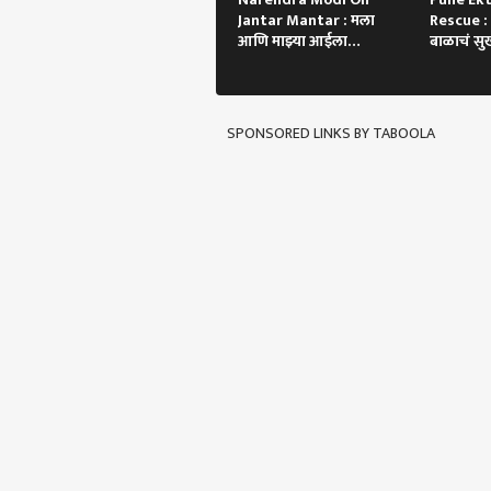
Jantar Mantar : मला
Rescue : 
आणि माझ्या आईला
बाळाचं सुख
शिवीगाळ, मोदींकडून नवीन
म्हणाली....
व्हिडिओ पोस्ट
SPONSORED LINKS BY TABOOLA
पर्सनल
टॉप
हॅलो गेस्ट
क्राईम
आमच्यासोबत जाहिरात करा
प्रायव्हसी पॉलिसी
संपर्क साधा
करिअर
लव्ह 
फीडबॅक