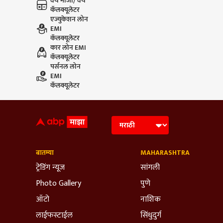
वय मोजा/ वय
कॅलक्यूलेटर
एज्युकेशन लोन
EMI
कॅलक्यूलेटर
कार लोन EMI
कॅलक्यूलेटर
पर्सनल लोन
EMI
कॅलक्यूलेटर
बातम्या
MAHARASHTRA
ट्रेडिंग न्यूज
सांगली
Photo Gallery
पुणे
ऑटो
नाशिक
लाईफस्टाईल
सिंधुदुर्ग