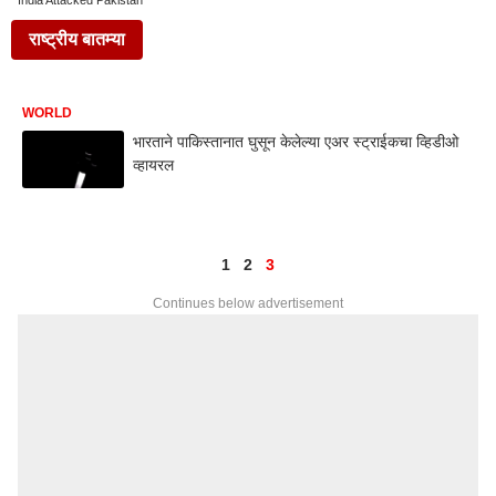
India Attacked Pakistan
राष्ट्रीय बातम्या
WORLD
भारताने पाकिस्तानात घुसून केलेल्या एअर स्ट्राईकचा व्हिडीओ
व्हायरल
1
2
3
Continues below advertisement