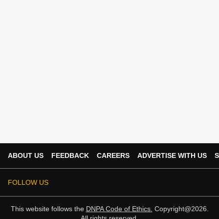
ABOUT US
FEEDBACK
CAREERS
ADVERTISE WITH US
S
FOLLOW US
This website follows the
DNPA Code of Ethics.
Copyright@2026.
All rights reserved.