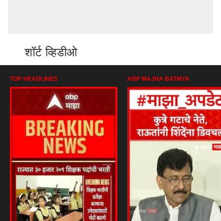
शॉर्ट व्हिडीओ
TOP HEADLINES
ABP MAJHA BATMYA