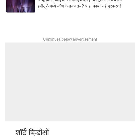
हनीट्रॅपमध्ये कोण अडकवतंय? पाहा काय आहे प्रकरण!
Continues below advertisement
शॉर्ट व्हिडीओ