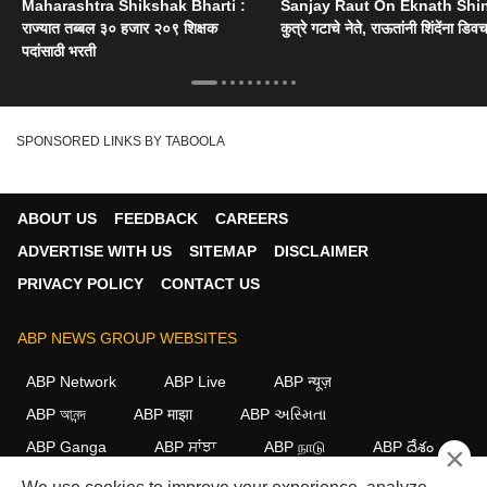
Maharashtra Shikshak Bharti :
Sanjay Raut On Eknath Shi
राज्यात तब्बल ३० हजार २०९ शिक्षक
कुत्रे गटाचे नेते, राऊतांनी शिंदेंना डिव
पदांसाठी भरती
SPONSORED LINKS BY TABOOLA
ABOUT US
FEEDBACK
CAREERS
ADVERTISE WITH US
SITEMAP
DISCLAIMER
PRIVACY POLICY
CONTACT US
ABP NEWS GROUP WEBSITES
ABP Network
ABP Live
ABP न्यूज़
ABP আনন্দ
ABP माझा
ABP અસ્મિતા
ABP Ganga
ABP ਸਾਂਝਾ
ABP நாடு
ABP దేశం
×