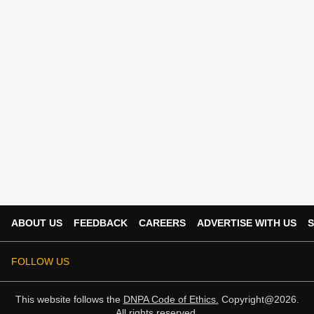
ABOUT US
FEEDBACK
CAREERS
ADVERTISE WITH US
S
FOLLOW US
This website follows the
DNPA Code of Ethics.
Copyright@2026.
All rights reserved.