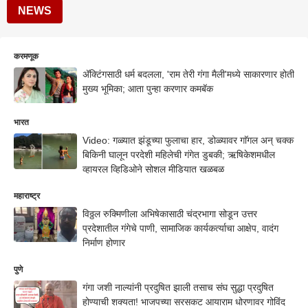
NEWS
करमणूक
अ‍ॅक्टिंगसाठी धर्म बदलला, 'राम तेरी गंगा मैली'मध्ये साकारणार होती
मुख्य भूमिका; आता पुन्हा करणार कमबॅक
भारत
Video: गळ्यात झंडूच्या फुलाचा हार, डोळ्यावर गाॅगल अन् चक्क
बिकिनी घालून परदेशी महिलेची गंगेत डुबकी; ऋषिकेशमधील
व्हायरल व्हिडिओने सोशल मीडियात खळबळ
महाराष्ट्र
विठ्ठल रुक्मिणीला अभिषेकासाठी चंद्रभागा सोडून उत्तर
प्रदेशातील गंगेचे पाणी, सामाजिक कार्यकर्त्याचा आक्षेप, वादंग
निर्माण होणार
पुणे
गंगा जशी नाल्यांनी प्रदुषित झाली तसाच संघ सुद्धा प्रदुषित
होण्याची शक्यता! भाजपच्या सरसकट आयाराम धोरणावर गोविंद