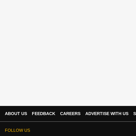
ABOUT US
FEEDBACK
CAREERS
ADVERTISE WITH US
S
FOLLOW US