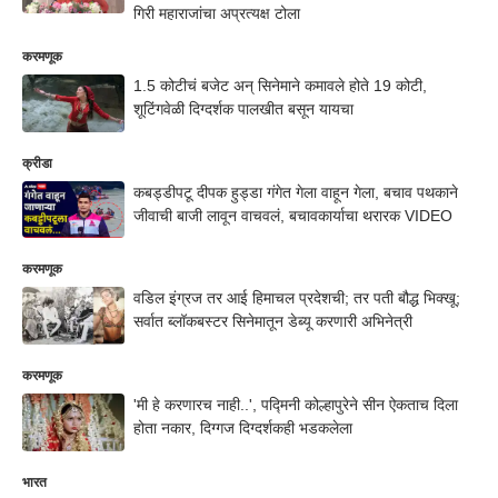
गिरी महाराजांचा अप्रत्यक्ष टोला
करमणूक
1.5 कोटीचं बजेट अन् सिनेमाने कमावले होते 19 कोटी,
शूटिंगवेळी दिग्दर्शक पालखीत बसून यायचा
क्रीडा
कबड्डीपटू दीपक हुड्डा गंगेत गेला वाहून गेला, बचाव पथकाने
जीवाची बाजी लावून वाचवलं, बचावकार्याचा थरारक VIDEO
करमणूक
वडिल इंग्रज तर आई हिमाचल प्रदेशची; तर पती बौद्ध भिक्खू;
सर्वात ब्लॉकबस्टर सिनेमातून डेब्यू करणारी अभिनेत्री
करमणूक
'मी हे करणारच नाही..', पद्मिनी कोल्हापुरेने सीन ऐकताच दिला
होता नकार, दिग्गज दिग्दर्शकही भडकलेला
भारत