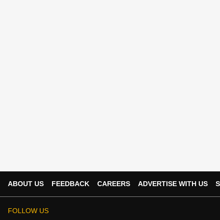
ABOUT US
FEEDBACK
CAREERS
ADVERTISE WITH US
S
FOLLOW US