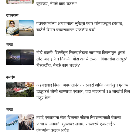
सुखरूप, नेमकं काय घडलं?
राजकारण
पंतप्रधानांच्या आवाहनाला सुनेत्रा पवार यांच्याकडून हरताळ,
चार्टर्ड विमान प्रवासावरून राजकीय चर्चा
भारत
मोठी बातमी! दिल्लीहून स्वित्झर्लंडला जाणाऱ्या विमानातुन धुराचे
लोट अन् इंजिन निकामी; मोठा अनर्थ टळला, विमानसेवा तात्पुरती
विस्कळीत, नेमकं काय घडलं?
क्राईम
अहमदाबाद विमान अपघातानंतर सरकारी अधिकाऱ्याकंडून मृतांच्या
टाळूवरचं लोणी खाण्याचा प्रकार, चहा-नाश्त्याचं 16 लाखांचं बिल
मंजूर केलं
भारत
हवाई प्रवाशांना मोठा दिलासा! सीट्स निवडण्यासाठी घेतल्या
जाणाऱ्या मनमानी शुल्कावर लगाम, सरकारचे एअरलाईन्स
कंपन्यांना कडक आदेश