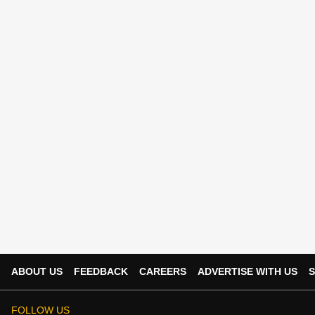
ABOUT US
FEEDBACK
CAREERS
ADVERTISE WITH US
S
FOLLOW US