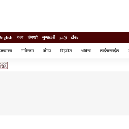
English
বাংলা
ਪੰਜਾਬੀ
ગુજરાતી
நாடு
దేశం
ाजकारण
मनोरंजन
क्रीडा
बिझनेस
भविष्य
लाईफस्टाईल
स्टाईल
क्राईम
व्यापार-उद्योग
ट्रेडिंग
ऑटो