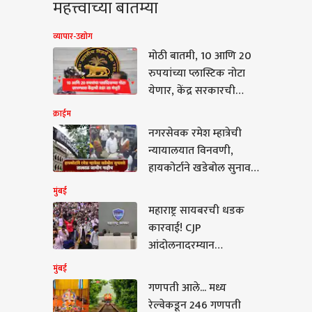
महत्त्वाच्या बातम्या
व्यापार-उद्योग
मोठी बातमी, 10 आणि 20
रुपयांच्या प्लास्टिक नोटा
येणार, केंद्र सरकारची
आरबीआयच्या प्रस्तावाला
क्राईम
मंजुरी
नगरसेवक रमेश म्हात्रेची
न्यायालयात विनवणी,
हायकोर्टाने खडेबोल सुनावले;
वकिलांनाही कडक शब्दात
मुंबई
सवाल, नेमकं काय झालं?
महाराष्ट्र सायबरची धडक
कारवाई! CJP
आंदोलनादरम्यान
सीमेपलीकडून चालणारे
मुंबई
500 हून अधिक प्रोफाइल
गणपती आले... मध्य
ी आले... मध्य रेल्वेकडून
रडारवर
रेल्वेकडून 246 गणपती
गणपती विशेष गाड्यांची