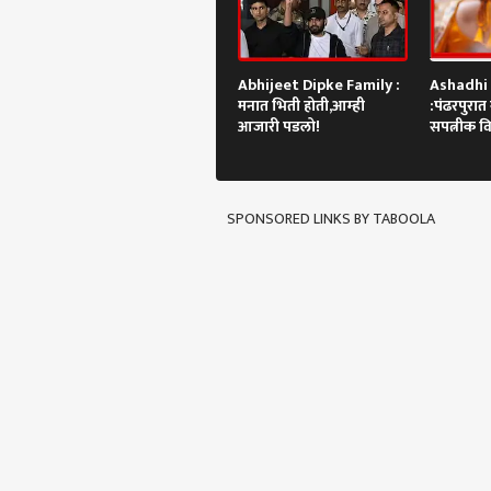
Abhijeet Dipke Family :
Ashadhi
मनात भिती होती,आम्ही
:पंढरपुरात मु
आजारी पडलो!
सपत्नीक वि
शासकीय म
SPONSORED LINKS BY TABOOLA