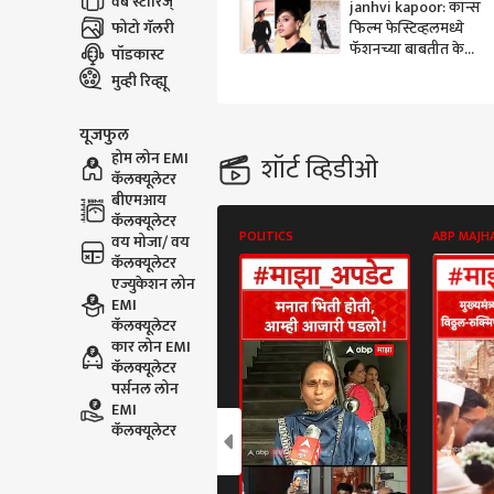
वेब स्टोरिज्
janhvi kapoor: कान्स
फोटो गॅलरी
फिल्म फेस्टिव्हलमध्ये
फॅशनच्या बाबतीत केला
पॉडकास्ट
बेंचमार्क सेट, आयकॉनिक
मुव्ही रिव्ह्यू
स्टाईलने सर्वांवर सोडली
छाप...
यूजफुल
होम लोन EMI
शॉर्ट व्हिडीओ
कॅलक्यूलेटर
बीएमआय
कॅलक्यूलेटर
POLITICS
ABP MAJH
वय मोजा/ वय
कॅलक्यूलेटर
एज्युकेशन लोन
EMI
कॅलक्यूलेटर
कार लोन EMI
कॅलक्यूलेटर
पर्सनल लोन
EMI
कॅलक्यूलेटर