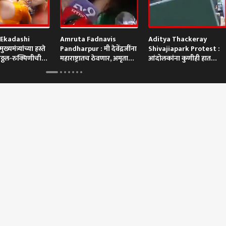
 Ekadashi
Amruta Fadnavis
Aditya Thackeray
ख्यमंत्र्यांच्या हस्ते
Pandharpur : मी देवेंद्रजींना
Shivajiapark Protest :
ठ्ठल-रुक्मिणीची
महाराष्ट्रातच ठेवणार, अमृता
आंदोलकांना कुणीही हात
हापूजा
फडणवीस काय म्हणाल्या?
लावणार नाही!