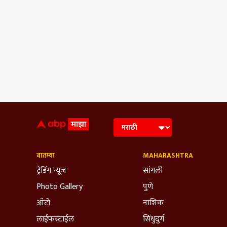
बातम्या
MAHARASHTRA
ट्रेडिंग न्यूज
सांगली
Photo Gallery
पुणे
ऑटो
नाशिक
लाईफस्टाईल
सिंधुदुर्ग