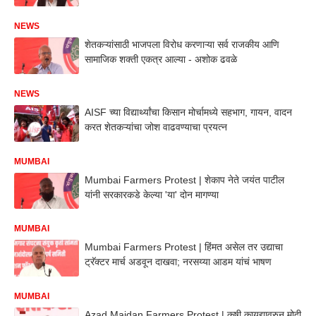
NEWS
शेतकऱ्यांसाठी भाजपला विरोध करणाऱ्या सर्व राजकीय आणि
सामाजिक शक्ती एकत्र आल्या - अशोक ढवळे
NEWS
AISF च्या विद्यार्थ्यांचा किसान मोर्चामध्ये सहभाग, गायन, वादन
करत शेतकऱ्यांचा जोश वाढवण्याचा प्रयत्न
MUMBAI
Mumbai Farmers Protest | शेकाप नेते जयंत पाटील
यांनी सरकारकडे केल्या 'या' दोन मागण्या
MUMBAI
Mumbai Farmers Protest | हिंमत असेल तर उद्याचा
ट्रॅक्टर मार्च अडवून दाखवा; नरसय्या आडम यांचं भाषण
MUMBAI
Azad Maidan Farmers Protest | कृषी कायद्यावरुन मोदी