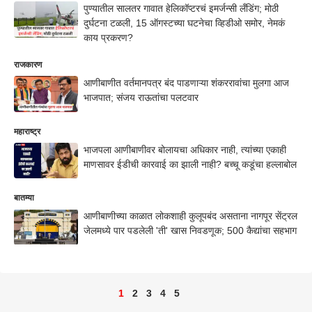
पुण्यातील सालतर गावात हेलिकॉप्टरचं इमर्जन्सी लँडिंग; मोठी
दुर्घटना टळली, 15 ऑगस्टच्या घटनेचा व्हिडीओ समोर, नेमकं
काय प्रकरण?
राजकारण
आणीबाणीत वर्तमानपत्र बंद पाडणाऱ्या शंकररावांचा मुलगा आज
भाजपात; संजय राऊतांचा पलटवार
महाराष्ट्र
भाजपला आणीबाणीवर बोलायचा अधिकार नाही, त्यांच्या एकाही
माणसावर ईडीची कारवाई का झाली नाही? बच्चू कडूंचा हल्लाबोल
बातम्या
आणीबाणीच्या काळात लोकशाही कुलूपबंद असताना नागपूर सेंट्रल
जेलमध्ये पार पडलेली 'ती' खास निवडणूक; 500 कैद्यांचा सहभाग
1
2
3
4
5