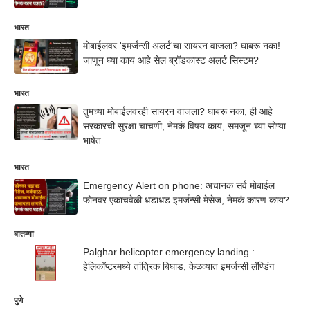
भारत
मोबाईलवर 'इमर्जन्सी अलर्ट'चा सायरन वाजला? घाबरू नका!
जाणून घ्या काय आहे सेल ब्रॉडकास्ट अलर्ट सिस्टम?
भारत
तुमच्या मोबाईलवरही सायरन वाजला? घाबरू नका, ही आहे
सरकारची सुरक्षा चाचणी, नेमकं विषय काय, समजून घ्या सोप्या
भाषेत
भारत
Emergency Alert on phone: अचानक सर्व मोबाईल
फोनवर एकाचवेळी धडाधड इमर्जन्सी मेसेज, नेमकं कारण काय?
बातम्या
Palghar helicopter emergency landing :
हेलिकॉप्टरमध्ये तांत्रिक बिघाड, केळव्यात इमर्जन्सी लॅण्डिंग
पुणे