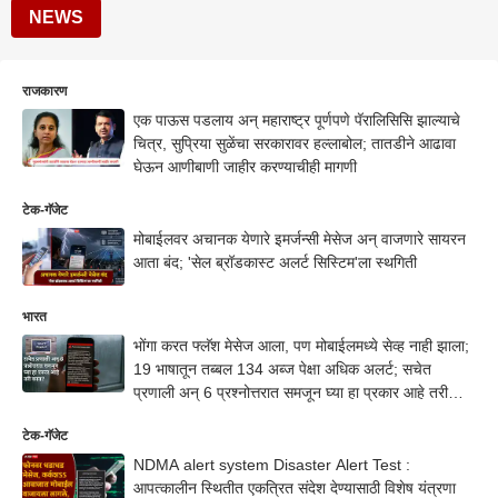
NEWS
राजकारण
एक पाऊस पडलाय अन् महाराष्ट्र पूर्णपणे पॅरालिसिसि झाल्याचे
चित्र, सुप्रिया सुळेंचा सरकारावर हल्लाबोल; तातडीने आढावा
घेऊन आणीबाणी जाहीर करण्याचीही मागणी
टेक-गॅजेट
मोबाईलवर अचानक येणारे इमर्जन्सी मेसेज अन् वाजणारे सायरन
आता बंद; 'सेल ब्रॉडकास्ट अलर्ट सिस्टिम'ला स्थगिती
भारत
भोंगा करत फ्लॅश मेसेज आला, पण मोबाईलमध्ये सेव्ह नाही झाला;
19 भाषातून तब्बल 134 अब्ज पेक्षा अधिक अलर्ट; सचेत
प्रणाली अन् 6 प्रश्नोत्तरात समजून घ्या हा प्रकार आहे तरी
काय?
टेक-गॅजेट
NDMA alert system Disaster Alert Test :
आपत्कालीन स्थितीत एकत्रित संदेश देण्यासाठी विशेष यंत्रणा