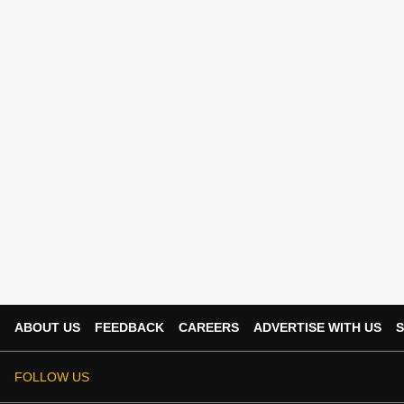
ABOUT US
FEEDBACK
CAREERS
ADVERTISE WITH US
S
FOLLOW US