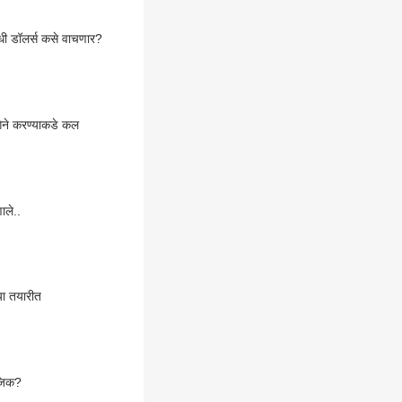
धी डॉलर्स कसे वाचणार?
ागिने करण्याकडे कल
ाले..
्या तयारीत
ॉजिक?