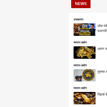
NEWS
राजकारण
लोक मंद
फडणवी
व्यापार-उद्योग
आपण सोन
व्यापार-उद्योग
तुमच्या
व्यापार-उद्योग
रिझर्व्