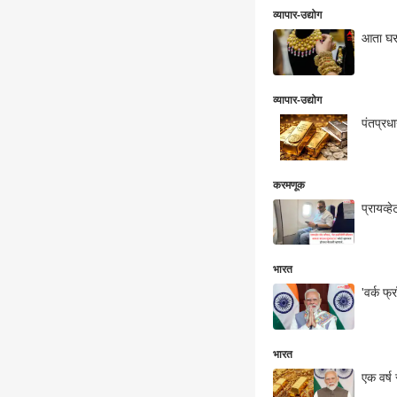
व्यापार-उद्योग
आता घरा
व्यापार-उद्योग
पंतप्रध
करमणूक
प्रायव्
भारत
'वर्क फ्
भारत
एक वर्ष