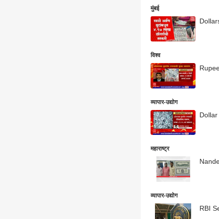
मुंबई
Dollar
विश्व
Rupees
व्यापार-उद्योग
Dollar
महाराष्ट्र
Nanded 
व्यापार-उद्योग
RBI Sel