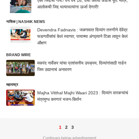
एका जिद्दीची गोष्ट! वय वर्ष 16, उंची अवघी अडीच फूट मात्र,
आलोकची जिद्द भल्याभल्यांना ऊर्जा देणारी!
नाशिक | NASHIK NEWS
Devendra Fadnavis : जळगावात दिव्यांग तरुणीने देवेंद्र
फडणवीसांचं केलं स्वागत; पायाच्या अंगठ्याने टिळा लावून केलं
औक्षण
BRAND WIRE
मकरंद नार्वेकर यांचा प्रशंसनीय उपक्रम, दिव्यांगांसाठी गार्डन
जिम उद्यानाचं अनावरण
महाराष्ट्र
Majha Vitthal Majhi Waari 2023 : दिव्यांग वारकऱ्यांचं
मंत्रमुग्ध करणारं भजन-किर्तन
1
2
3
Continues below advertisement