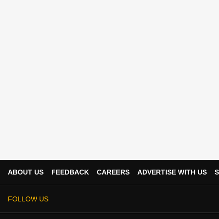
ABOUT US
FEEDBACK
CAREERS
ADVERTISE WITH US
S
FOLLOW US