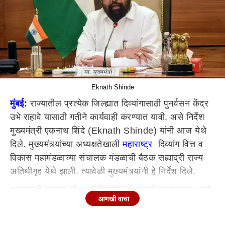
Eknath Shinde
मुंबई
:
राज्यातील प्रत्येक जिल्ह्यात दिव्यांगासाठी पुनर्वसन केंद्र
उभे राहावे यासाठी गतीने कार्यवाही करण्यात यावी, असे निर्देश
मुख्यमंत्री एकनाथ शिंदे (Eknath Shinde) यांनी आज येथे
दिले. मुख्यमंत्र्यांच्या अध्यक्षतेखाली
महाराष्ट्र
दिव्यांग वित्त व
विकास महामंडळाच्या संचालक मंडळाची बैठक सह्याद्री राज्य
अतिथीगृह येथे झाली. त्यावेळी मुख्यमंत्र्यांनी हे निर्देश दिले.
मुख्यमंत्री म्हणाले की, नमो दिव्यांग 11 कलमी कार्यक्रमात नमो
आणखी वाचा
दिव्यांग शक्ती अभियानांतर्गत राज्यात 73 दिव्यांग पुनर्वसन केंद्र
उभारण्याचा संकल्प केला आहे. यात दिव्यांगाना सक्षम