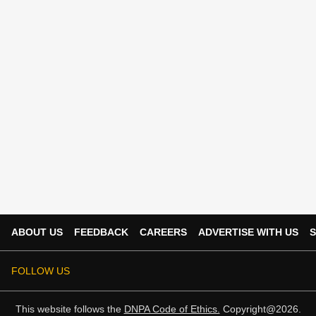
ABOUT US
FEEDBACK
CAREERS
ADVERTISE WITH US
S
FOLLOW US
This website follows the
DNPA Code of Ethics.
Copyright@2026.