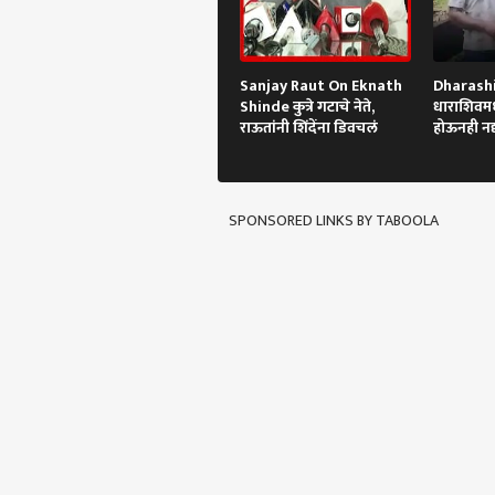
Sanjay Raut On Eknath
Dharashi
Shinde कुत्रे गटाचे नेते,
धाराशिवमध्य
राऊतांनी शिंदेंना डिवचलं
होऊनही नद
SPONSORED LINKS BY TABOOLA