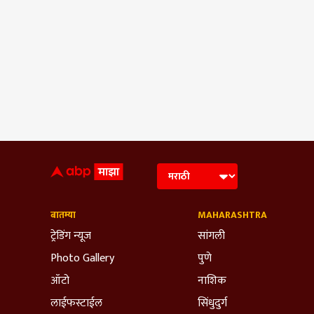
बातम्या
MAHARASHTRA
ट्रेडिंग न्यूज
सांगली
Photo Gallery
पुणे
ऑटो
नाशिक
लाईफस्टाईल
सिंधुदुर्ग