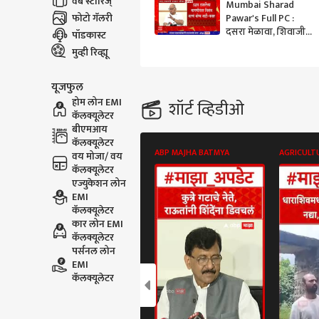
वेब स्टोरिज्
Mumbai Sharad
फोटो गॅलरी
Pawar's Full PC :
दसरा मेळावा, शिवाजी
पॉडकास्ट
पार्क वाद न वाढवणं ही
मुव्ही रिव्ह्यू
मुख्यमंत्र्यांची जबाबदारी
यूजफुल
होम लोन EMI
शॉर्ट व्हिडीओ
कॅलक्यूलेटर
बीएमआय
कॅलक्यूलेटर
ABP MAJHA BATMYA
AGRICULT
वय मोजा/ वय
कॅलक्यूलेटर
एज्युकेशन लोन
EMI
कॅलक्यूलेटर
कार लोन EMI
कॅलक्यूलेटर
पर्सनल लोन
EMI
कॅलक्यूलेटर