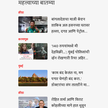
महत्त्वाच्या बातम्या
क्रीडा
बांगलादेशचा माजी कॅप्टन
शाकिब अल हसनच्या घरावर
हल्ला, दगड आणि पेट्रोल
बॉम्ब सुद्धा फेकले; हल्ला का
करमणूक
केला, नेमकं काय घडलं?
'140 रुपयांमध्ये मी
देहविक्री....'; मुंबई पोलिसांची
व्हॅन रोखणारी रिया अहिरचा
रोष कुणावर? ट्रोलिंगवर
मुंबई
म्हणाली...
'काम बंद केलंत ना, मग
पगार घेणंही बंद करा..'
डॉक्टरांचा संप तातडीने मागे
घेण्याचे मुंबई हायकोर्टाचे
क्रीडा
निर्देश
रोहित शर्मा आणि विराट
त शर्मा आणि विराट
कोहलीच्या मागे हात धुवून
ीच्या मागे हात धुवून