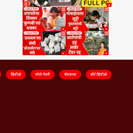
व्हिडीओ
फोटो गॅलरी
पॉडकास्ट
शॉर्ट व्हिडीओ