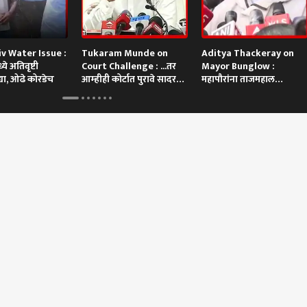
v Water Issue :
Tukaram Munde on
Aditya Thackeray on
े अतिवृष्टी
Court Challenge : ...तर
Mayor Bunglow :
्या, ओढे कोरडेच
आम्हीही कोर्टात पुरावे सादर
महापौरांना ताजमहाल
करू
बांधायचा आहे? आदित्य
ठाकरेंची टीका