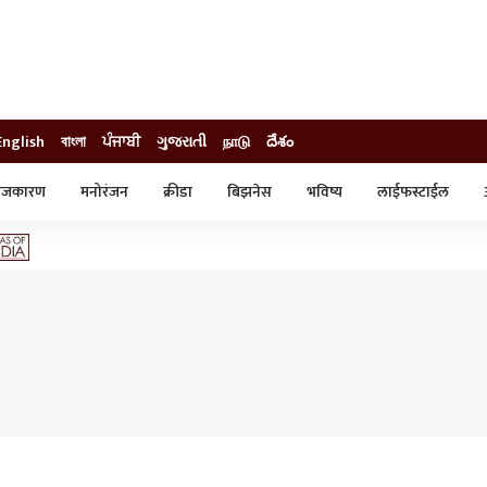
English
বাংলা
ਪੰਜਾਬੀ
ગુજરાતી
நாடு
దేశం
ाजकारण
मनोरंजन
क्रीडा
बिझनेस
भविष्य
लाईफस्टाईल
स्टाईल
क्राईम
व्यापार-उद्योग
ट्रेडिंग
ऑटो