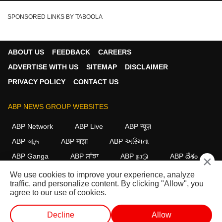
SPONSORED LINKS BY TABOOLA
ABOUT US
FEEDBACK
CAREERS
ADVERTISE WITH US
SITEMAP
DISCLAIMER
PRIVACY POLICY
CONTACT US
ABP NEWS GROUP WEBSITES
ABP Network
ABP Live
ABP न्यूज़
ABP আনন্দ
ABP माझा
ABP અસ્મિતા
ABP Ganga
ABP ਸਾਂਝਾ
ABP நாடு
ABP దేశం
×
We use cookies to improve your experience, analyze
FOLLOW US
traffic, and personalize content. By clicking "Allow", you
agree to our use of cookies.
Decline
Allow
This website follows the
DNPA Code of Ethics.
Copyright@2026.