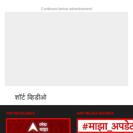
Continues below advertisement
शॉर्ट व्हिडीओ
TOP HEADLINES
ABP MAJHA BATMYA