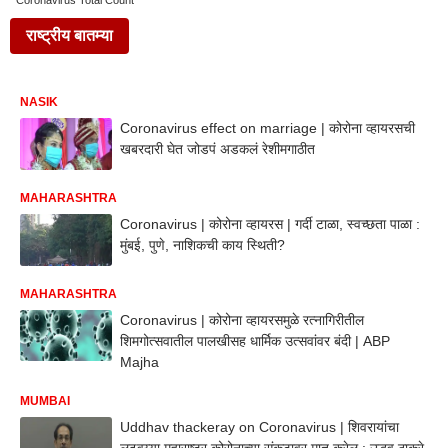
Coronavirus Total Count
राष्ट्रीय बातम्या
NASIK
Coronavirus effect on marriage | कोरोना व्हायरसची
खबरदारी घेत जोडपं अडकलं रेशीमगाठीत
MAHARASHTRA
Coronavirus | कोरोना व्हायरस | गर्दी टाळा, स्वच्छता पाळा :
मुंबई, पुणे, नाशिकची काय स्थिती?
MAHARASHTRA
Coronavirus | कोरोना व्हायरसमुळे रत्नागिरीतील
शिमगोत्सवातील पालखीसह धार्मिक उत्सवांवर बंदी | ABP
Majha
MUMBAI
Uddhav thackeray on Coronavirus | शिवरायांचा
लढवय्या महाराष्ट्र कोरोनाच्या संकटावर मात करेल : उद्धव ठाकरे