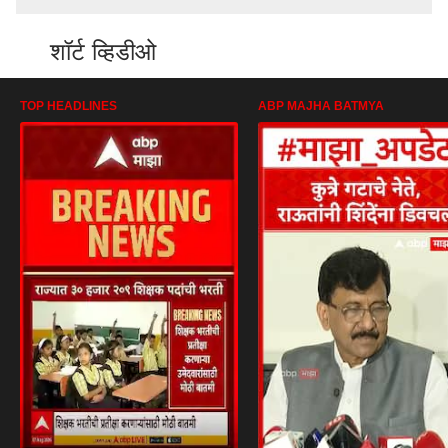
शॉर्ट व्हिडीओ
TOP HEADLINES
ABP MAJHA BATMYA