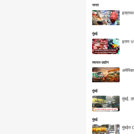
भारत
इस्रायल
मुंबई
इराण Vs
व्यापार-उद्योग
अमेरिका
मुंबई
मुंबई, 
मुंबई
मुंबईत 