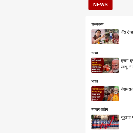
NEWS
राजकारण
गॅस टंच
भारत
इराण-इस
लागू, न
भारत
देशभरात
व्यापार-उद्योग
युद्धाच