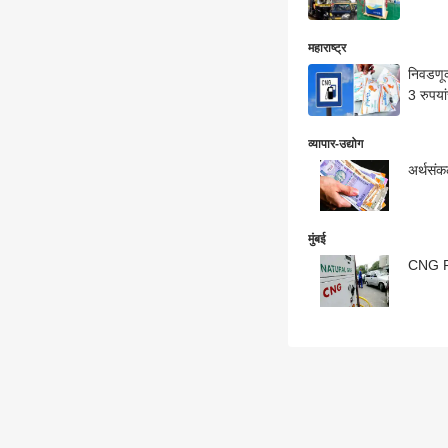
महाराष्ट्र
निवडणूक
3 रुपया
व्यापार-उद्योग
अर्थसंकल
मुंबई
CNG Pri