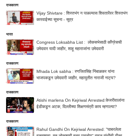
राजकारण
Vijay Shivtare : शिस्तभंग न पाळल्यास शिवतारेंवर शिस्तभंग
कारवाईच्या सूचना - सूत्र
भारत
Congress Loksabha List : लोकसभेसाठी काँग्रेसची
उमेदवार यादी जाहीर, शाहू महाराजांना उमेदवारी
राजकारण
Mhada Lok sabha : रणजितसिंह निंबाळकर यांना
भाजपकडून उमेदवारी जाहीर, महायुतीत नाराजी नाट्य?
राजकारण
Atishi marlena On Kejriwal Arrested:केजरीवालांना
ईडीकडून अटक, दिल्लीच्या शिक्षणमंत्री काय म्हणाल्या?
राजकारण
Rahul Gandhi On Kejriwal Arrested: "घाबरलेला
हुकूमशाहा, मृत लोकशाही बनवू पाहतोय" राहुल गांधींची टीका