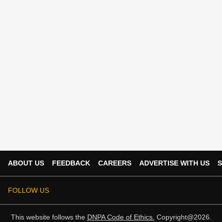
ABOUT US
FEEDBACK
CAREERS
ADVERTISE WITH US
S
FOLLOW US
This website follows the
DNPA Code of Ethics.
Copyright@2026.