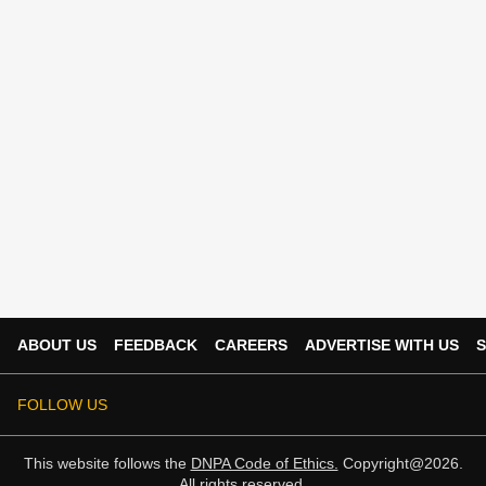
ABOUT US
FEEDBACK
CAREERS
ADVERTISE WITH US
S
FOLLOW US
This website follows the
DNPA Code of Ethics.
Copyright@2026.
All rights reserved.