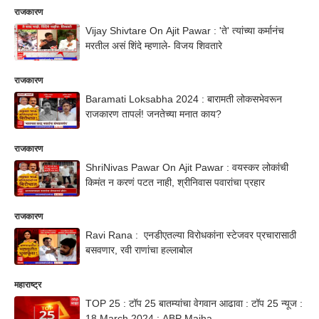
राजकारण
Vijay Shivtare On Ajit Pawar : 'ते' त्यांच्या कर्मानंच
मरतील असं शिंदे म्हणाले- विजय शिवतारे
राजकारण
Baramati Loksabha 2024 : बारामती लोकसभेवरून
राजकारण तापलंं! जनतेच्या मनात काय?
राजकारण
ShriNivas Pawar On Ajit Pawar : वयस्कर लोकांची
किमंत न करणं पटत नाही, श्रीनिवास पवारांचा प्रहार
राजकारण
Ravi Rana : एनडीएतल्या विरोधकांना स्टेजवर प्रचारासाठी
बसवणार, रवी राणांचा हल्लाबोल
महाराष्ट्र
TOP 25 : टॉप 25 बातम्यांचा वेगवान आढावा : टॉप 25 न्यूज :
18 March 2024 : ABP Majha