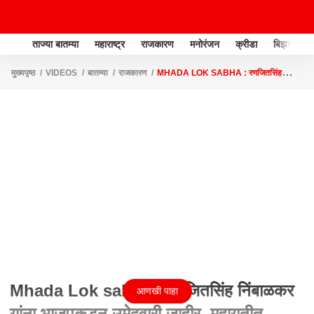
ताज्या बातम्या
महाराष्ट्र
राजकारण
मनोरंजन
क्रीडा
बिझनेस
मुख्यपृष्ठ
VIDEOS
बातम्या
राजकारण
MHADA LOK SABHA : रणजितसिंह
निंबाळकर यांना भाजपकडून उमेदवारी जाहीर, महायुतीत नाराजी नाट्य?
Mhada Lok sabha : रणजितसिंह निंबाळकर
आणखी पाहा
यांना भाजपकडून उमेदवारी जाहीर, महायुतीत