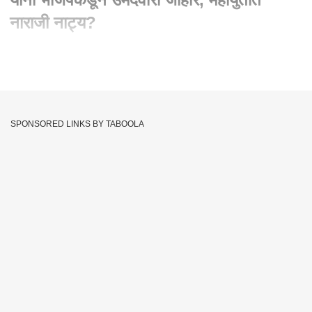
नाराजी नाट्य?
Written By :
सलमान शेख
22 Mar 2024 07:45 AM (IST)
Mhada Lok sabha : रणजितसिंह निंबाळकर यांना भाजपकडून उमेदवारी
जाहीर, महायुतीत नाराजी नाट्य? पाहायला मिळत आहे.
SPONSORED LINKS BY TABOOLA
Abp Majha Live
Madha
Loksabha Election
Tags :
Prakash Ambedkar
Mhada
Sambhaji Bhide
Pune Loksabha
Hingoli Earthquake
Kolhapur Airport
Loksabha Election 2024
Kolhapur
Abp Maza Marathi Live
ABP Majha
Loksabha
Eknath Shinde
Cm Eknath Shinde
Maharashtra Politics
Lok Sabha Elections 2024
Manoj Jarange Patil
Abp Maza Live Tv
Maharashtra News Live Updates