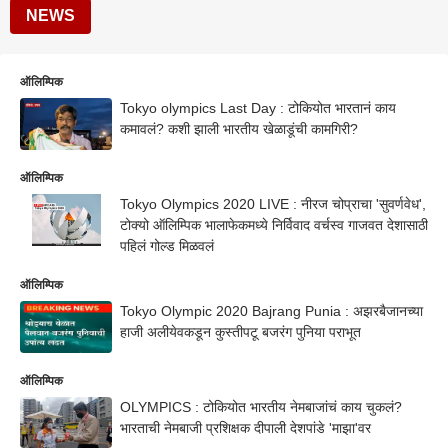
NEWS
ऑलिम्पिक
Tokyo olympics Last Day : टोकियोत भारतानं काय
कमावलं? कशी झाली भारतीय खेळाडूंची कामगिरी?
ऑलिम्पिक
Tokyo Olympics 2020 LIVE : नीरज चोप्राचा 'सुवर्णवेध',
टोक्यो ऑलिम्पिक भालाफेकमध्ये निर्विवाद वर्चस्व गाजवत देशासाठी
पहिलं गोल्ड मिळवलं
ऑलिम्पिक
Tokyo Olympic 2020 Bajrang Punia : अझरबैजानच्या
हाजी अलीयेवकडून कुस्तीपटू बजरंग पुनिया पराभूत
ऑलिम्पिक
OLYMPICS : टोकियोत भारतीय नेमबाजांचं काय चुकलं?
भारताची नेमबाजी प्रशिक्षक दीपाली देशपांडे 'माझा'वर