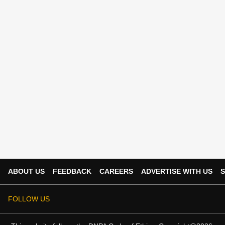
ABOUT US
FEEDBACK
CAREERS
ADVERTISE WITH US
S
FOLLOW US