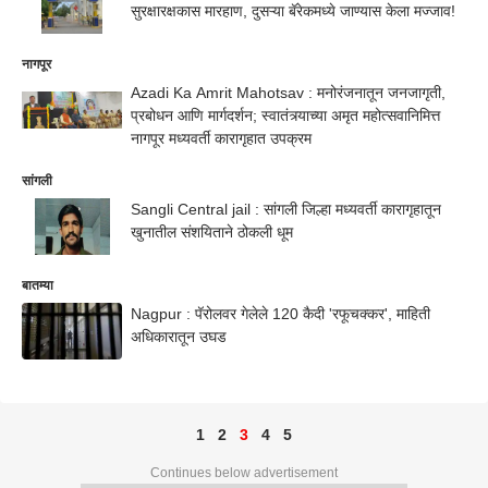
सुरक्षारक्षकास मारहाण, दुसऱ्या बॅरेकमध्ये जाण्यास केला मज्जाव!
नागपूर
Azadi Ka Amrit Mahotsav : मनोरंजनातून जनजागृती,
प्रबोधन आणि मार्गदर्शन; स्वातंत्र्याच्या अमृत महोत्सवानिमित्त
नागपूर मध्यवर्ती कारागृहात उपक्रम
सांगली
Sangli Central jail : सांगली जिल्हा मध्यवर्ती कारागृहातून
खुनातील संशयिताने ठोकली धूम
बातम्या
Nagpur : पॅरोलवर गेलेले 120 कैदी 'रफूचक्कर', माहिती
अधिकारातून उघड
1
2
3
4
5
Continues below advertisement