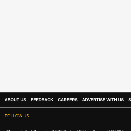
ABOUT US
FEEDBACK
CAREERS
ADVERTISE WITH US
S
FOLLOW US