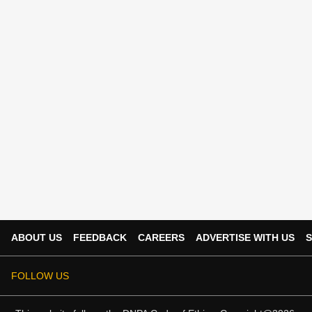
ABOUT US
FEEDBACK
CAREERS
ADVERTISE WITH US
S
FOLLOW US