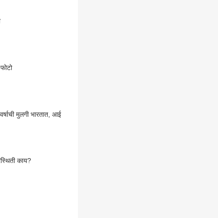
ी
 फोटो
र्षाची मुलगी भारतात, आई
िस्थिती काय?