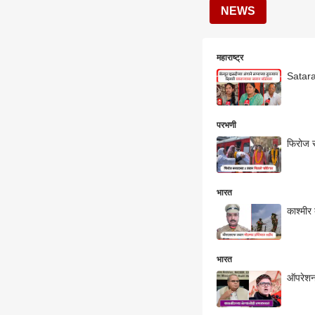
NEWS
महाराष्ट्र
Satara 
परभणी
फिरोज स
भारत
काश्मीर
भारत
ऑपरेशन 