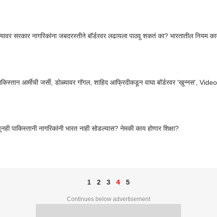
ाल्यावर सरकार नागरिकांना जबदरस्तीने बॉर्डरवर लढायला पाठवू शकतं का? भारतातील नियम क
ाकिस्तान आर्मीची जर्सी, डोळ्यावर गॉगल, शाहिद आफ्रिदीकडून वाघा बॉर्डरवर 'खुन्नस', Vide
पूनही पाकिस्तानी नागरिकांनी भारत नाही सोडल्यास? नेमकी काय होणार शिक्षा?
1
2
3
4
5
Continues below advertisement