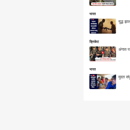
भारत
युद्ध झ
क्रिकेट
अंगात प
भारत
मुदत सं