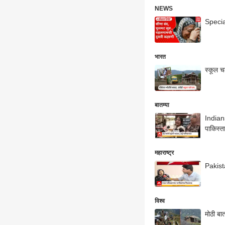
NEWS
Specia
भारत
स्कूल च
बातम्या
Indians
पाकिस्त
महाराष्ट्र
Pakista
विश्व
मोठी बा