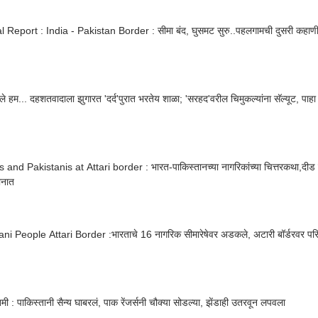
l Report : India - Pakistan Border : सीमा बंद, घुसमट सुरु..पहलगामची दुसरी कहाण
ले हम... दहशतवादाला झुगारत 'दर्द'पुरात भरतेय शाळा; 'सरहद'वरील चिमुकल्यांना सॅल्यूट, पाहा
 and Pakistanis at Attari border : भारत-पाकिस्तानच्या नागरिकांच्या चित्तरकथा,दीड व
ानात
ni People Attari Border :भारताचे 16 नागरिक सीमारेषेवर अडकले, अटारी बॉर्डरवर पर
तमी : पाकिस्तानी सैन्य घाबरलं, पाक रेंजर्सनी चौक्या सोडल्या, झेंडाही उतरवून लपवला