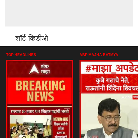
शॉर्ट व्हिडीओ
TOP HEADLINES
ABP MAJHA BATMYA