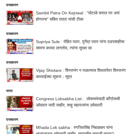
राजकारण
Sambit Patra On Kejriwal : "घोटाळे कराल तर असं
होणारच" संबित पात्रा यांची टीका
राजकारण
Supriya Sule : रोहित पवार, युगेंद्र पवार यांना दडपशाहीचा
सामना करावा लागतोय, त्यांना सुरक्षा द्या
राजकारण
Vijay Shivtare : शिस्तभंग न पाळल्यास शिवतारेंवर शिस्तभंग
कारवाईच्या सूचना - सूत्र
भारत
Congress Loksabha List : लोकसभेसाठी काँग्रेसची
उमेदवार यादी जाहीर, शाहू महाराजांना उमेदवारी
राजकारण
Mhada Lok sabha : रणजितसिंह निंबाळकर यांना
भाजपकडून उमेदवारी जाहीर, महायुतीत नाराजी नाट्य?