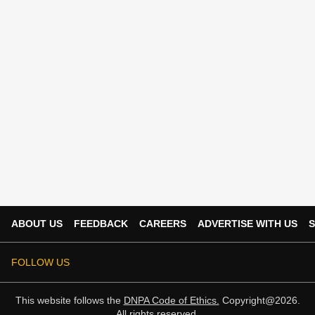
ABOUT US
FEEDBACK
CAREERS
ADVERTISE WITH US
S
FOLLOW US
This website follows the
DNPA Code of Ethics.
Copyright@2026.
All rights reserved.