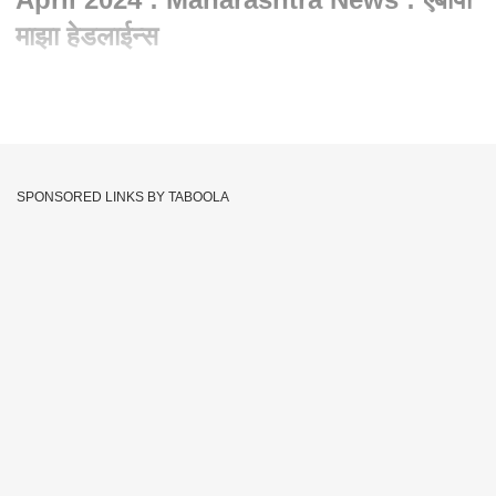
माझा हेडलाईन्स
Written By :
abp majha web team
02 Apr 2024 11:30 PM (IST)
ABP Majha Headlines : 11 PM : 02 April 2024 :
Maharashtra News : एबीपी माझा हेडलाईन्स
SPONSORED LINKS BY TABOOLA
ABP Majha LIVE
Abp Maza
Abp Maza Live
Tags :
महाराष्ट्र Abp Maza
JOIN US ON
Whatsapp
Telegram