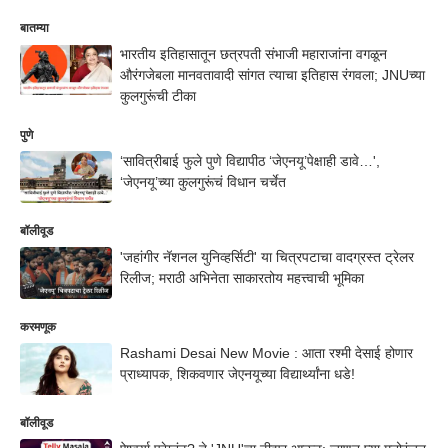
बातम्या
भारतीय इतिहासातून छत्रपती संभाजी महाराजांना वगळून
औरंगजेबला मानवतावादी सांगत त्याचा इतिहास रंगवला; JNUच्या
कुलगुरूंची टीका
पुणे
‘सावित्रीबाई फुले पुणे विद्यापीठ ‘जेएनयू’पेक्षाही डावे…',
‘जेएनयू’च्या कुलगुरूंचं विधान चर्चेत
बॉलीवूड
'जहांगीर नॅशनल युनिव्हर्सिटी' या चित्रपटाचा वादग्रस्त ट्रेलर
रिलीज; मराठी अभिनेता साकारतोय महत्त्वाची भूमिका
करमणूक
Rashami Desai New Movie : आता रश्मी देसाई होणार
प्राध्यापक, शिकवणार जेएनयूच्या विद्यार्थ्यांना धडे!
बॉलीवूड