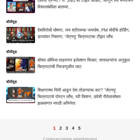
ऐश्वर्या प्रेग्नंट? ते 'JNU'चा टीझर आऊट; जाणून घ्या मनोरंजन
विश्वासंबंधित बातम्या...
बॉलीवूड
देशविरोधी घोषणा, जय श्रीरामचा जयघोष, PM मोदींचे होर्डिंग,
डाव्यांवर निशाणा; 'जेएनयू' चित्रपटाचा टीझर लाँच
बॉलीवूड
बॉक्स ऑफिस वाढवणार इलेक्शन फिव्हर; सत्ताधाऱ्यांना अनुकूल
चित्रपटांची निवडणुकीत लाट
बॉलीवूड
शिक्षणाच्या भिंती आडून देश तोडण्याचा कट? 'जेएनयू'
चित्रपटाचे पोस्टर लाँच, रवी किशन, उर्वशी रौतेलासोबत
झळकणार मराठी अभिनेता
1
2
3
4
5
Continues below advertisement