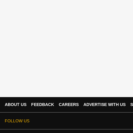
ABOUT US
FEEDBACK
CAREERS
ADVERTISE WITH US
S
FOLLOW US