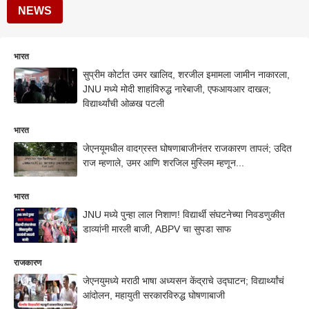
NEWS
भारत
सुप्रीम कोर्टात उमर खालिद, शरजील इमामला जामीन नाकारला,
JNU मध्ये मोदी शाहांविरुद्ध नारेबाजी, एफआयआर दाखल;
विद्यार्थ्यांची ओळख पटली
भारत
जेएनयूमधील वादग्रस्त घोषणाबाजीनंतर राजकारण तापलं; उदित
राज म्हणाले, उमर आणि शरजिल मुस्लिम म्हणून...
भारत
JNU मध्ये पुन्हा लाल निशाण! विद्यार्थी संघटनेच्या निवडणुकीत
डाव्यांनी मारली बाजी, ABPV चा सुपडा साफ
राजकारण
जेएनयुमध्ये मराठी भाषा अध्यसन केंद्राचे उद्घाटन; विद्यार्थ्यांचं
आंदोलन, महायुती सरकारविरुद्ध घोषणाबाजी