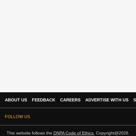
ABOUT US
FEEDBACK
CAREERS
ADVERTISE WITH US
S
FOLLOW US
This website follows the
DNPA Code of Ethics.
Copyright@2026.