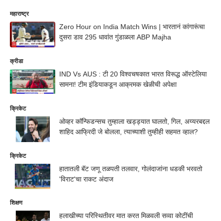
महाराष्ट्र
Zero Hour on India Match Wins | भारतानं कांगारूंचा
दुसरा डाव 295 धावांत गुंडाळला ABP Majha
क्रीडा
IND Vs AUS : टी 20 विश्वचषकात भारत विरूद्ध ऑस्टेलिया
सामना! टीम इंडियाकडून आक्रमक खेळीची अपेक्षा
क्रिकेट
ओव्हर कॉन्फिडन्सच तुम्हाला खड्ड्यात घालतो, गिल, अय्यरबद्दल
शाहिद आफ्रिदी जे बोलला, त्याच्याशी तुम्हीही सहमत व्हाल?
क्रिकेट
हातातली बॅट जणू तळपती तलवार, गोलंदाजांना धडकी भरवतो
'विराट'चा राकट अंदाज
शिक्षण
हलाखीच्या परिस्थितीवर मात करत मिळवली सव्वा कोटींची