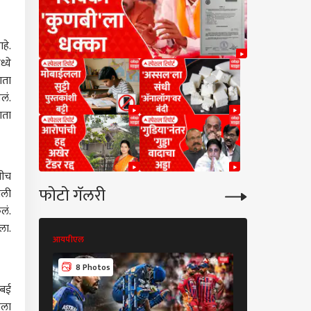
हे.
्ये
ाता
लं.
ाता
धीच
फोटो गॅलरी
गली
लं.
ला.
आयपीएल
आयपीएल
8 Photos
8 Photos
ुंबई
ाला