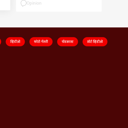
Opinion
व्हिडीओ
फोटो गॅलरी
पॉडकास्ट
शॉर्ट व्हिडीओ