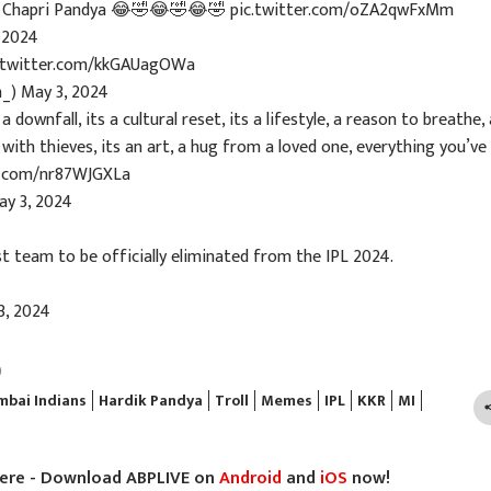
nd Chapri Pandya 😂🤣😂🤣😂🤣
pic.twitter.com/oZA2qwFxMm
 2024
c.twitter.com/kkGAUagOWa
n_)
May 3, 2024
 downfall, its a cultural reset, its a lifestyle, a reason to breathe,
 with thieves, its an art, a hug from a loved one, everything you’ve
er.com/nr87WJGXLa
ay 3, 2024
 team to be officially eliminated from the IPL 2024.
3, 2024
)
bai Indians
Hardik Pandya
Troll
Memes
IPL
KKR
MI
here - Download ABPLIVE on
Android
and
iOS
now!