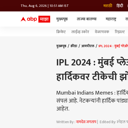
मराठी
हिंदी
Thu, Aug 6, 2026 | 10:51 AM IST
मुख्यपृष्ठ
ताज्या बातम्या
महाराष्ट्र
र
बातम्या
जॅाब माझा
लाईफ
क्रिकेट
लाईव्ह स्कोर
वेळापत्रक
रिझल्ट
भारत
महाराष्ट्र
टेक-गॅजेट
मुंबई
ऑटो
टेलिव्हिजन
विश्व
विश्व
मुख्यपृष्ठ
क्रीडा
आयपीएल
IPL 2024 : मुंबई प्लेऑ
कोल्हापूर
IPL 2024 : मुंबई प
पुणे
नवी मुंबई
अमरावती
हार्दिकवर टीकेची झो
अहमदनगर
अकोला
Mumbai Indians Memes : हार्दिक पांड
संपलं आहे. नेटकऱ्यांनी हार्दिक पांड
आहेत.
Written By :
नामदेव जगताप
| Edited By: स्नेहल