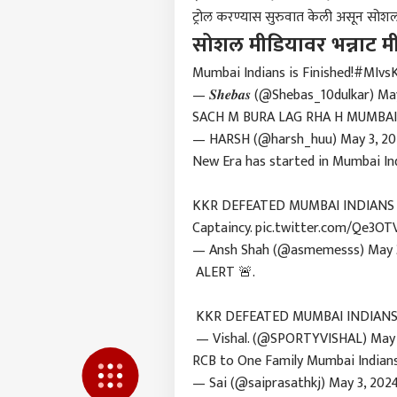
पुणे
ट्रोल करण्यास सुरुवात केली असून सोशल 
आमच्यासोबत जाहिरात करा
सोशल मीडियावर भन्नाट मी
प्रायव्हसी पॉलिसी
Mumbai Indians is Finished!
#MIvs
संपर्क साधा
— 𝑺𝒉𝒆𝒃𝒂𝒔 (@Shebas_10dulkar)
May
करिअर
SACH M BURA LAG RHA H MUMBAI 
पुणे
फीडबॅक
— HARSH (@harsh_huu)
May 3, 2
'MH 
आमच्याबद्दल
कोणत
करम
New Era has started in Mumbai Ind
मुरल
गडकरी
KKR DEFEATED MUMBAI INDIANS 
माहि
Captaincy.
pic.twitter.com/Qe3OT
— Ansh Shah (@asmemesss)
May 
'अलक
ALERT 🚨.
सगळ्
LOGIN
कराय
अभिन
KKR DEFEATED MUMBAI INDIANS
खुला
— Vishal. (@SPORTYVISHAL)
May 
RCB to One Family Mumbai Indian
— Sai (@saiprasathkj)
May 3, 202