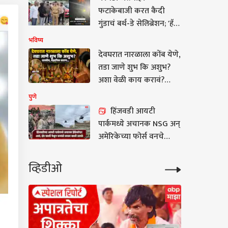
महत्त्वाची माहिती समोर
फटाकेबाजी करत कैदी
गुंडाचं बर्थ-डे सेलिब्रेशन; 'हॅपी
बर्थडे सुलतान भाई' म्हणत
भविष्य
सोशल मीडियावर व्हिडिओ;
देवघरात नारळाला कोंब येणे,
पोलिसांनी खाकीचा हिसका
तडा जाणे शुभ कि अशुभ?
दाखवला अन्...
अशा वेळी काय करावं?
शास्त्रीय, वैज्ञानिक कारण
पुणे
जाणून घ्या..
हिंजवडी आयटी
पार्कमध्ये अचानक NSG अन्
अमेरिकेच्या फोर्स वनचे
कमांडो शिरताच सगळेच
घाबरले, प्रचंड गुप्तता, नेमकं
व्हिडीओ
काय घडलं?