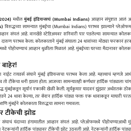
2024)
मधील
मुंबई इंडियन्सचं (Mumbai Indians)
आव्हान संपुष्टात आलं आ
s)
विरुद्धच्या सामन्यात मुंबईचा (Mumbai Indians) पराभव झाल्याने प्लेऑफमध
आव्हान संपलं आहे. वानखेडे स्टेडिअमवर शनिवारी पार पडलेल्या सामन्यात कोलक
ाचा दारुण पराभव केला. कोलकाताने मुंबई संघाला 24 धावांच्या मोठ्या फरकानं हरव
ऑफमध्ये पोहोचण्याचं आव्हान धुळीला मिळालं आहे. मुंबईच्या घरच्या मैदानावर कोलक
 बाहेर!
ा नाईट रायडर्स संघाने मुंबई इंडियन्सचा पराभव केला आहे. महत्त्वाचं म्हणजे आ
ीच तो टीकेचा धनी झाला होता. आजच्या सामन्यातही कर्णधार हार्दिक पांड्याला चां
 मुंबईकडून सूर्यानं एकाकी खेळी केली. सूर्यकुमार यादवनं झुंझार अर्धशतकं ठोक
ेव्हिडने 24 धावा केल्या, तर कॅप्टन हार्दिक पांड्या फक्त एक धावाकडून माघारी परत
 कॉर्नर
 आणि मुंबईने कोलकाता विरुद्धचा सामना गमावला.
ावर टीकेची झोड
ंडियन्स संघाचं यंदाच्या हंगामातील आव्हान संपलं आहे. प्लेऑफमध्ये पोहोचण्याआधी
म
 आर्टिकल
टॉप रील्स
नेटकऱ्यांनी हार्दिक पांड्यावर टीकेची झोट उठवली आहे. नेटकऱ्यांनी हार्दिक पांड्य