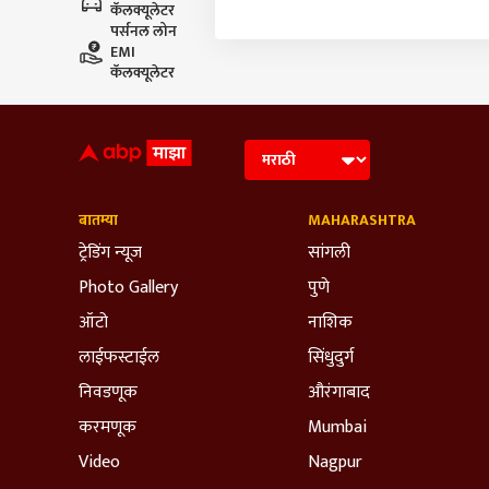
कॅलक्यूलेटर
पर्सनल लोन
EMI
कॅलक्यूलेटर
बातम्या
MAHARASHTRA
ट्रेडिंग न्यूज
सांगली
Photo Gallery
पुणे
ऑटो
नाशिक
लाईफस्टाईल
सिंधुदुर्ग
निवडणूक
औरंगाबाद
करमणूक
Mumbai
Video
Nagpur