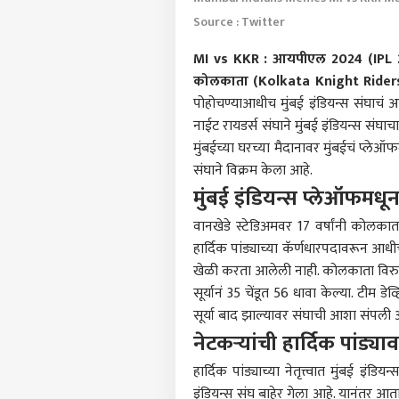
Source : Twitter
MI vs KKR
:
आयपीएल 2024 (IPL 
कोलकाता (Kolkata Knight Rider
पोहोचण्याआधीच मुंबई इंडियन्स संघाचं 
नाईट रायडर्स संघाने मुंबई इंडियन्स संघ
मुंबईच्या घरच्या मैदानावर मुंबईचं प्ले
संघाने विक्रम केला आहे.
मुंबई इंडियन्स प्लेऑफमधून
वानखेडे स्टेडिअमवर 17 वर्षांनी कोलकात
हार्दिक पांड्याच्या कॅर्णधारपदावरून आध
खेळी करता आलेली नाही. कोलकाता विरुद्ध
सूर्यानं 35 चेंडूत 56 धावा केल्या. टीम ड
पर्सनल
सूर्या बाद झाल्यावर संघाची आशा संपली
नेटकऱ्यांची हार्दिक पांड्य
हार्दिक पांड्याच्या नेतृत्त्वात मुंबई इ
टॉप
हॅलो गेस्ट
इंडियन्स संघ बाहेर गेला आहे. यानंतर आता 