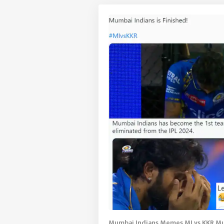
Mumbai Indians Memes MI vs KKR Mum