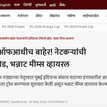
English
বাংলা
ਪੰਜਾਬੀ
ગુજરાતી
நாடு
దేశం
ाजकारण
मनोरंजन
क्रीडा
बिझनेस
भविष्य
लाईफस्टाईल
स्टाईल
क्राईम
व्यापार-उद्योग
IPL 2026 Teams
IPL 2026 Orange Cap
IPL 2026 Purple Cap
ट्रेडिंग
ऑटो
फआधीच बाहेर! नेटकऱ्यांची हार्दिकवर टीकेची झोड, भन्नाट मीम्स व्हायरल
्लेऑफआधीच बाहेर! नेटकऱ्यांची
ड, भन्नाट मीम्स व्हायरल
्याच्या नेतृत्त्वात मुंबई इंडियन्स संघाचं यंदाच्या हंगामातील आ
्याला ट्रोल करण्यास सुरुवात केली असून भन्नाट मीम्स व्हायरल केल्य
 पावनाक | Updated at : 03 May 2024 11:50 PM (IST)