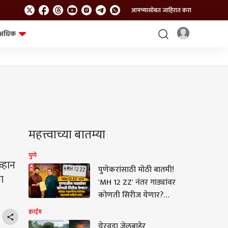
आमच्यासोबत जाहिरात करा
अधिक
शेत-शिवार
भविष्य
महत्त्वाच्या बातम्या
पुणे
व्हान
पुणेकरांसाठी मोठी बातमी!
ा
'MH 12 ZZ' नंतर गाड्यांवर
कोणती सिरीज येणार?
मुरलीधर मोहोळ-नितीन
क्राईम
गडकरींच्या भेटीनंतर
येरवडा जेलबाहेर