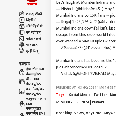
Let's laugh at Mumbai Indians a
एक्स्प्लोर
— Nisha  (@NishaRo45_)
May 3,
लाईव्ह टीव्ही
Mumbai Indians to CSK fans ~
pi
व्हिडीओ
— Rσყαɭ Ɗ Ơ Ɲ ᴹᴵ ⚔️ ♡ (@itz_do
शॉर्ट व्हिडीओ
Mumbai Indians downfall isn’t just a
वेब स्टोरिज्
escape from this cruel world filled
फोटो गॅलरी
ever wanted
#MIvsKKR
pic.twitt
पॉडकास्ट
— 𝑃𝑖𝑘𝑎𝑐ℎ𝑢☆•° (@11eleven_4us)
M
मुव्ही रिव्ह्यू
Mumbai Indians has become the 1st
यूजफुल
pic.twitter.com/xDNTqo17C2
होम लोन EMI
— Vishal. (@SPORTYVISHAL)
May 
कॅलक्यूलेटर
बीएमआय
कॅलक्यूलेटर
PUBLISHED AT : 03 MAY 2024 11:50 PM (IST
वय मोजा/ वय
कॅलक्यूलेटर
Tags :
Social Media
Twitter
Mum
एज्युकेशन लोन
MI Vs KKR
IPL 2024
Playoff
EMI
कॅलक्यूलेटर
Breaking News, Anytime, Anyw
कार लोन EMI